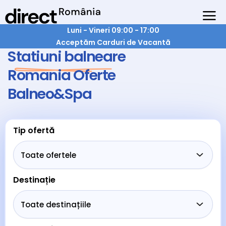
Luni - Vineri 09:00 - 17:00
Acceptăm Carduri de Vacantă
Statiuni balneare
Romania Oferte
Balneo&Spa
Tip ofertă
Destinație