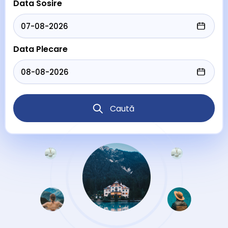
Data Sosire
Data Plecare
Caută