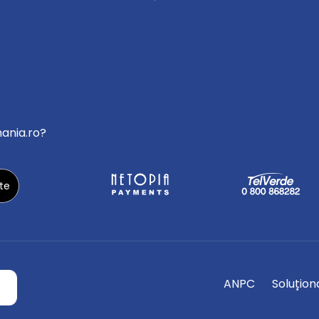
mania.ro?
ANPC
Soluționa