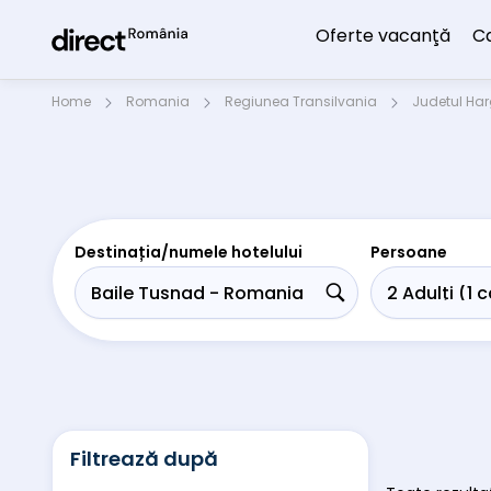
Oferte vacanţă
C
Home
Romania
Regiunea Transilvania
Judetul Har
Destinația/numele hotelului
Persoane
Filtrează după