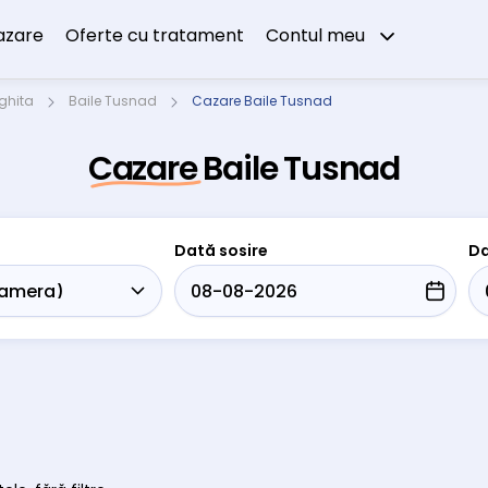
azare
Oferte cu tratament
Contul meu
ghita
Baile Tusnad
Cazare Baile Tusnad
Cazare Baile Tusnad
Dată sosire
Da