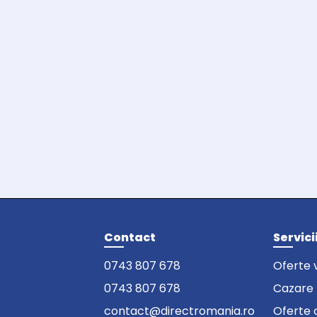
Contact
Servici
0743 807 678
Oferte 
0743 807 678
Cazare
contact@directromania.ro
Oferte 