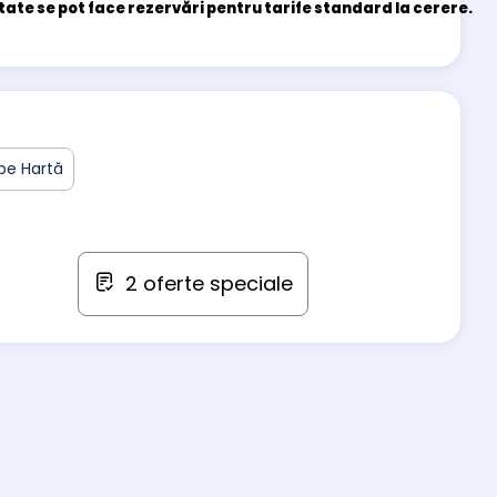
ate se pot face rezervări pentru tarife standard la cerere.
pe Hartă
2 oferte speciale