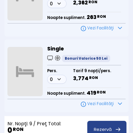
2,362
RON
263
RON
Noapte supliment.
Vezi Facilităţi
Single
Bonuri Valorice 50 Lei
Pers.
Tarif 9 nopți/pers.
3,774
RON
419
RON
Noapte supliment.
Vezi Facilităţi
Nr. Nopţi:
9
/ Preţ Total:
0
Rezervă
RON