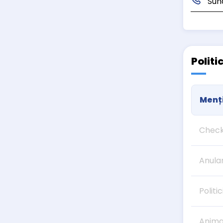
Sun
Politi
Menți
Check
Anula
Politic
Anima