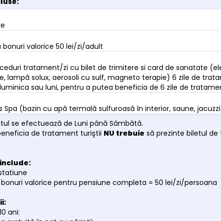
cluse:
re
bonuri valorice 50 lei/zi/adult
ceduri tratament/zi cu bilet de trimitere si card de sanatate (ele
e, lampă solux, aerosoli cu sulf, magneto terapie) 6 zile de tra
 duminica sau luni, pentru a putea beneficia de 6 zile de tratam
 Spa (bazin cu apă termală sulfuroasă în interior, saune, jacuzzi
tul se efectuează de Luni până Sâmbătă.
beneficia de tratament turiştii
NU trebuie
să prezinte biletul de
include:
 statiune
 bonuri valorice pentru pensiune completa = 50 lei/zi/persoana
i:
10 ani: