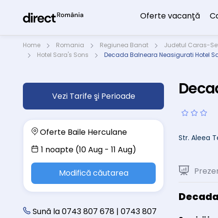
Oferte vacanţă
C
Home
Romania
Regiunea Banat
Judetul Caras-Se
Hotel Sara's Sons
Decada Balneara Neasigurati Hotel Sa
Decad
Vezi Tarife şi Perioade
Oferte Baile Herculane
Str. Aleea T
1 noapte (10 Aug - 11 Aug)
Preze
Modifică căutarea
Decada 
Sună la 0743 807 678 | 0743 807