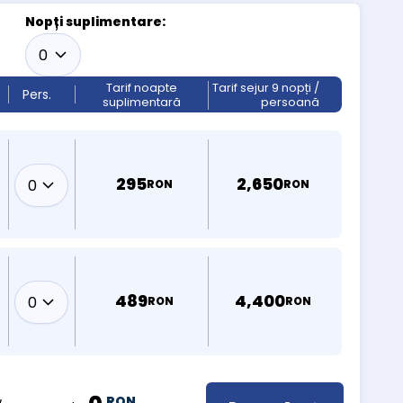
Nopți suplimentare:
Tarif noapte
Tarif sejur 9 nopți /
Pers.
suplimentară
persoană
295
2,650
RON
RON
489
4,400
RON
RON
RON