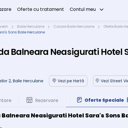
azare
Oferte cu tratament
Contul meu
verin
Baile Herculane
Cazare Baile Herculane
Oferte Baile H
ra's Sons Baile Herculane
a Balneara Neasigurati Hotel S
eilor 2, Baile Herculane
Vezi pe Hartă
Vezi Street V
Oferte Speciale
ntare
Rezervare
Balneara Neasigurati Hotel Sara's Sons B