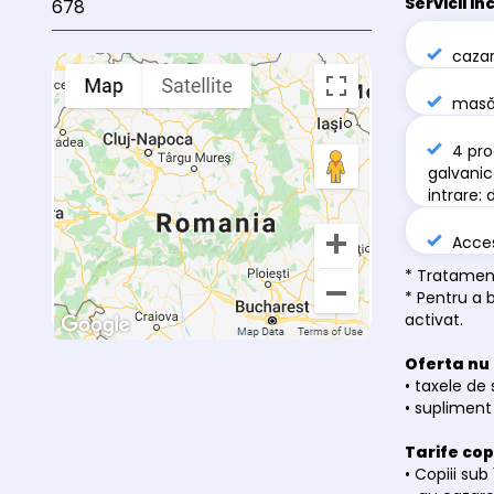
Servicii in
678
caza
masă 
4 pro
galvanic
intrare:
Acces
* Tratamen
* Pentru a 
activat.
Oferta nu 
• taxele de
• supliment
Tarife copi
• Copiii sub 