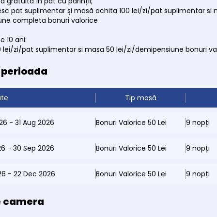
 gratuită în pat cu părinții;
sc pat suplimentar și masă achita 100 lei/zi/pat suplimentar si 
iune completa bonuri valorice
e 10 ani:
0 lei/zi/pat suplimentar si masa 50 lei/zi/demipensiune bonuri va
e perioada
ate
Tip masă
026 - 31 Aug 2026
Bonuri Valorice 50 Lei
9 nopți
26 - 30 Sep 2026
Bonuri Valorice 50 Lei
9 nopți
26 - 22 Dec 2026
Bonuri Valorice 50 Lei
9 nopți
e camera