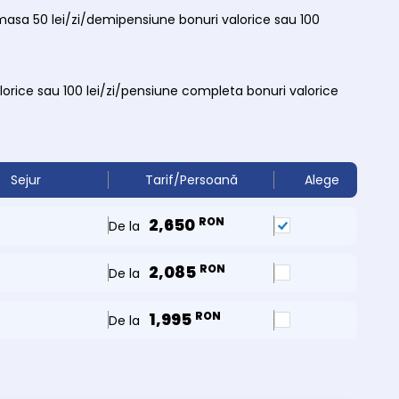
masa 50 lei/zi/demipensiune bonuri valorice sau 100
lorice sau 100 lei/zi/pensiune completa bonuri valorice
Sejur
Tarif/Persoană
Alege
2,650
RON
De la
2,085
RON
De la
1,995
RON
De la