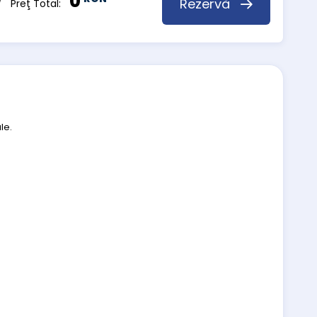
0
Rezervă
 Preţ Total:
le.