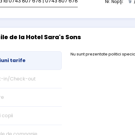
ă la 0743 807 678
| 0743 807 678
Nr. Nopţi:
9
/
cile de la Hotel Sara's Sons
Nu sunt prezentate politici specia
uni tarife
-in/Check-out
re
i copii
le de companie