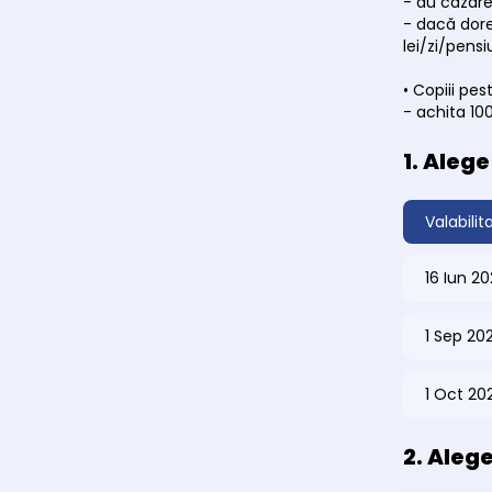
- au cazarea
- dacă dore
lei/zi/pens
• Copiii pest
- achita 10
1. Aleg
Valabilit
16 Iun 2
1 Sep 20
1 Oct 20
2. Aleg