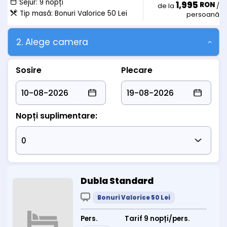
• Copiii peste 10 ani:
Sejur:
9 nopți
1,995
RON
de la
/
- achita 100 lei/zi/pat suplimentar si masa 50
Tip masă:
Bonuri Valorice 50 Lei
persoană
lei/zi/demipensiune bonuri valorice sau 100 lei/zi/pensiune
completa bonuri valorice
2. Alege camera
Sosire
Plecare
Nopți suplimentare:
Dubla Standard
Bonuri Valorice 50 Lei
Pers.
Tarif 9 nopți/pers.