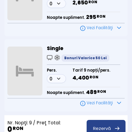
2,650
RON
295
RON
Noapte supliment.
Vezi Facilităţi
Single
Bonuri Valorice 50 Lei
Pers.
Tarif 9 nopți/pers.
4,400
RON
489
RON
Noapte supliment.
Vezi Facilităţi
Nr. Nopţi:
9
/ Preţ Total:
0
Rezervă
RON