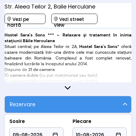
Str. Aleea Teilor 2, Baile Herculane
Vezi pe
Vezi street
hartă
view
Hostel Sara's Sons *** – Relaxare și tratament în inima
stațiunii Băile Herculane
Situat central, pe Aleea Teilor nr. 2A,
Hostel Sara's Sons
* oferă
cazare modernizată într-una dintre cele mai cunoscute stațiuni
balneare din România. Complexul a fost complet renovat,
finalizând lucrările la începutul anului 2014.
Dispune de
21 de camere
:
10
camere duble
(cu pat matrimonial sau twin)
10
camere triple
(pat matrimonial + pat single)
1
apartament
(dormitor cu pat matrimonial și living cu canapea
extensibilă)
Toate camerele sunt dotate cu:
aer condiționat, TV LED,
Rezervare
internet Wi-Fi, minibar și baie cu cabină de duș.
Facilități oferite:
Sosire
Plecare
restaurant
bază de tratament balnear