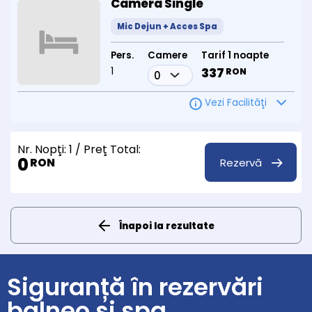
Camera Single
Mic Dejun + Acces Spa
Pers.
Camere
Tarif 1 noapte
1
337
RON
Vezi Facilităţi
Nr. Nopţi:
1
/ Preţ Total:
0
Rezervă
RON
Înapoi la rezultate
Siguranță în rezervări
balneo și spa