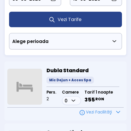
sală de fitness
piscină interioară
parcare proprie
Vezi Tarife
În sezonul cald, oaspeții se pot bucura de
3 piscine exterioare
cu apă termal-sulfuroasă: două pentru adulți și una pentru
copii. Piscinele exterioare sunt disponibile doar vara.
Hostel Sara's Sons Băile Herculane
este ideal pentru sejururi de
tratament, relaxare sau vacanțe în familie.
Pentru rezervări:
Telefon: 0743 807 678
Dubla Standard
Mic Dejun + Acces Spa
Pers.
Camere
Tarif 1 noapte
2
355
RON
Vezi Facilităţi