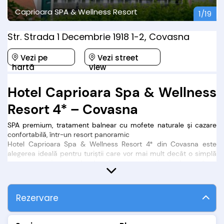
Str. Strada 1 Decembrie 1918 1-2, Covasna
Vezi pe
Vezi street
hartă
view
Hotel Caprioara Spa & Wellness
Resort 4* – Covasna
SPA premium, tratament balnear cu mofete naturale și cazare
confortabilă, într-un resort panoramic
Hotel Caprioara Spa & Wellness Resort 4* din Covasna este
alegerea ideală pentru turiștii care vor mai mult decât o simplă
cazare: un sejur complet de refacere, prevenție și relaxare, într-
un hotel modern, cu Centru SPA & Wellness și bază de
tratament balnear proprie. Amplasat în stațiunea Covasna și
dezvoltat pe 9 etaje, resortul se remarcă prin priveliști
Rezervare
panoramice asupra stațiunii și a zonei montane din jur, dar și
prin mixul rar între confort de 4 stele, servicii de wellness și
terapii balneare specifice „stațiunii inimii”.