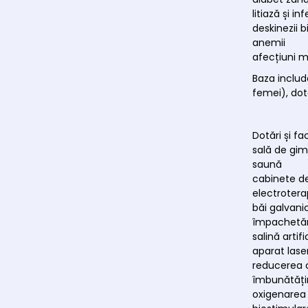
litiază și in
deskinezii bi
anemii
afecțiuni m
Baza includ
femei), dota
Dotări și faci
sală de gi
saună
cabinete d
electrotera
băi galvani
împachetări
salină artifi
aparat lase
reducerea 
îmbunătățir
oxigenarea 