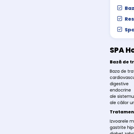
Baz
Res
Sp
SPA Ho
Bază de tr
Baza de tra
cardiovasc
digestive
endocrine
ale sistemu
ale căilor u
Tratament
Izvoarele m
gastrite hip
diabet zaha