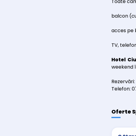
Toate cam
balcon (cu
acces pe 
TV, telefo
Hotel Ci
weekend în
Rezervări:
Telefon: 
Oferte S