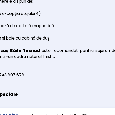
erele dispun de:
 excepția etajului 4)
bază de cartelă magnetică
n și baie cu cabină de duș
ucaș Băile Tușnad
este recomandat pentru sejururi 
tr-un cadru natural liniștit.
0743 807 678
peciale