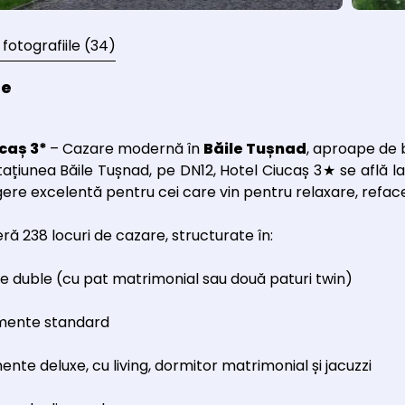
 fotografiile
(34)
re
ucaș 3*
– Cazare modernă în
Băile Tușnad
, aproape de
stațiunea Băile Tușnad, pe DN12, Hotel Ciucaș 3★ se află
egere excelentă pentru cei care vin pentru relaxare, reface
eră 238 locuri de cazare, structurate în:
e duble (cu pat matrimonial sau două paturi twin)
mente standard
nte deluxe, cu living, dormitor matrimonial și jacuzzi