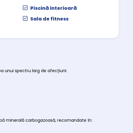
Piscină interioară
Sala de fitness
 unui spectru larg de afecțiuni:
u apă minerală carbogazoasă, recomandate în: