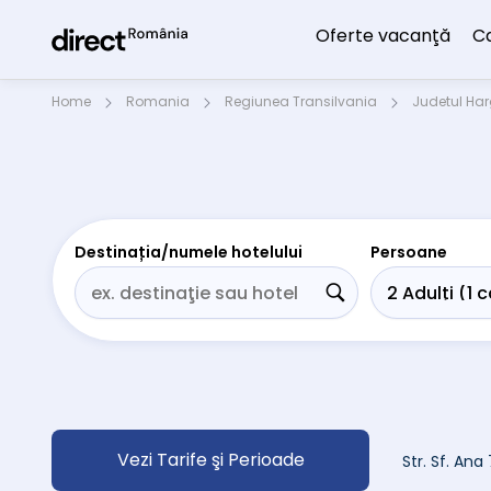
Oferte vacanţă
C
Home
Romania
Regiunea Transilvania
Judetul Har
Destinația/numele hotelului
Persoane
Vezi Tarife şi Perioade
Str. Sf. Ana