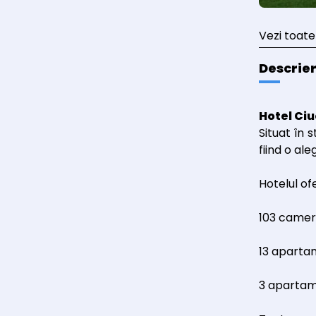
Vezi toate
Descrie
Hotel Ci
Situat în 
fiind o al
Hotelul of
103 camer
13 aparta
3 apartame