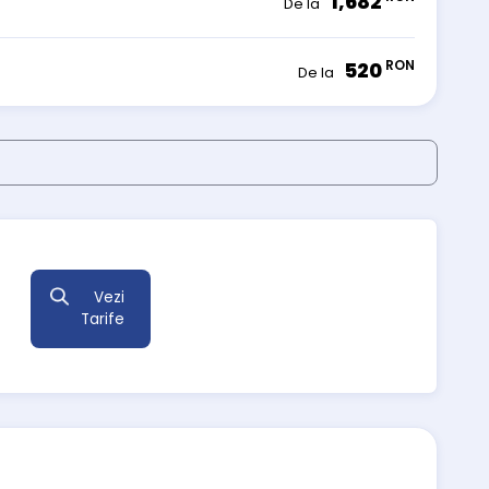
1,682
De la
RON
520
De la
Vezi
Tarife