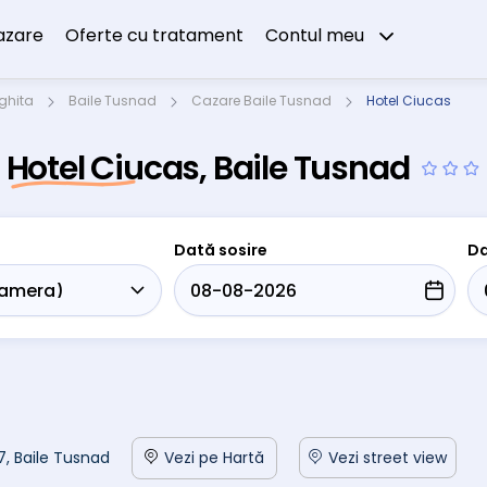
azare
Oferte cu tratament
Contul meu
ghita
Baile Tusnad
Cazare Baile Tusnad
Hotel Ciucas
Hotel Ciucas, Baile Tusnad
Dată sosire
Da
 7, Baile Tusnad
Vezi pe Hartă
Vezi street view