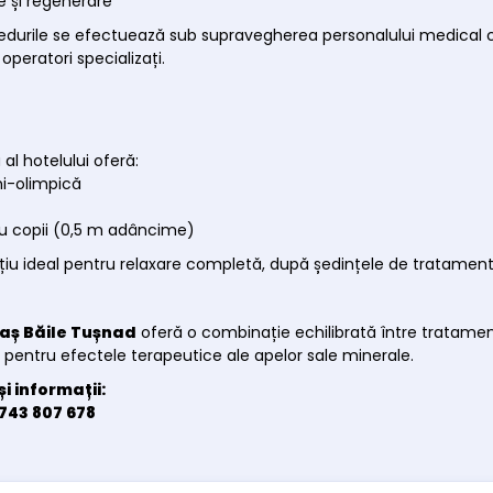
e și regenerare
durile se efectuează sub supravegherea personalului medical ca
 operatori specializați.
al hotelului oferă:
mi-olimpică
ru copii (0,5 m adâncime)
țiu ideal pentru relaxare completă, după ședințele de tratament
caș Băile Tușnad
oferă o combinație echilibrată între tratament
pentru efectele terapeutice ale apelor sale minerale.
și informații:
743 807 678