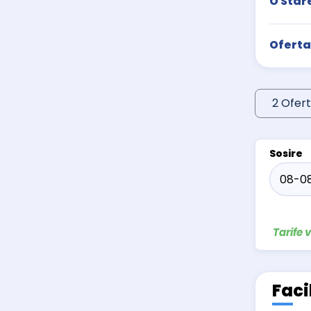
O Star
Ofert
2 Ofert
Sosire
Tarife 
Faci