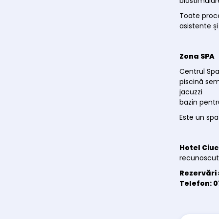
biostimular
Toate proce
asistente și
Zona SPA
Centrul Spa 
piscină se
jacuzzi
bazin pent
Este un spa
Hotel Ciu
recunoscut 
Rezervări 
Telefon: 0