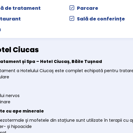
ă de tratament
Parcare
taurant
Sală de conferințe
a
tel Ciucas
atament și Spa – Hotel Ciucaș, Băile Tușnad
tament a Hotelului Ciucaș este complet echipată pentru tratarea
ulare
lui nervos
rinare
e cu ape minerale
ezotermale și mofetele din stațiune sunt utilizate în terapii c
er- și hipoacide
rat