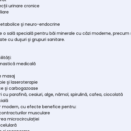
fecții urinare cronice
liare
etabolice și neuro-endocrine
e o sală specială pentru băi minerale cu căzi moderne, precum ș
te cu dușuri și grupuri sanitare.
lități:
mnastică medicală
e masaj
pie și laseroterapie
ce și carbogazoase
 cu parafină, ceaiuri, alge, nămol, spirulină, cafea, ciocolată
cială
r modern, cu efecte benefice pentru:
contracturilor musculare
ea microcirculației
celulară