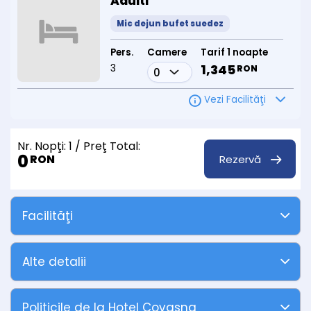
Adulti
km de gara CFR și mocăniță.
Mic dejun bufet suedez
6) Există meniuri dietetice?
Da, restaurantul menționează meniuri personalizate pe regim
Pers.
Camere
Tarif 1 noapte
dietetic, plus opțiuni vegetariene și adaptări nutriționale.
3
1,345
RON
7) Tratamentul se face cu supraveghere medicală?
Da, schema este stabilită de medic și adaptată pacientului
Vezi Facilităţi
(diagnostic, vârstă, stare generală).
Nr. Nopţi:
1
/ Preţ Total:
0
Rezervă
RON
Facilităţi
Alte detalii
Politicile de la Hotel Covasna