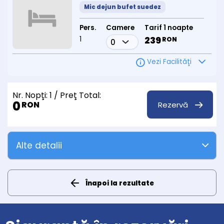
Mic dejun bufet suedez
Pers.
Camere
Tarif 1 noapte
1
239
RON
Vezi Facilităţi
Nr. Nopţi:
1
/ Preţ Total:
0
Rezervă
RON
Alte detalii
Înapoi la rezultate