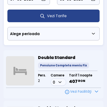
Dotări camere
Toate camerele sunt amenajate funcțional, fiind echipate cu:
TV cu ecran plat
și canale prin cablu
Telefon cu linie directă
Vezi Tarife
Baie privată
cu cabină de duș sau cadă
În plus,
camerele duble de 3 stele
, renovate în 2013, beneficiază
și de
mini-bar
și un plus de confort, fiind alegerea ideală pentru
cei care caută condiții mai moderne de cazare.
Locație ideală pentru relaxare și tratament
Situat într-o zonă verde, retrasă de agitația urbană,
Hotel Dacia
este alegerea perfectă pentru cei care doresc să se bucure de
liniștea stațiunii, aerul curat de munte și beneficiile curative ale
izvoarelor minerale din Băile Herculane.
Doubla Standard
Pensiune Completa meniu Fix
Pers.
Camere
Tarif 1 noapte
2
407
RON
Vezi Facilităţi