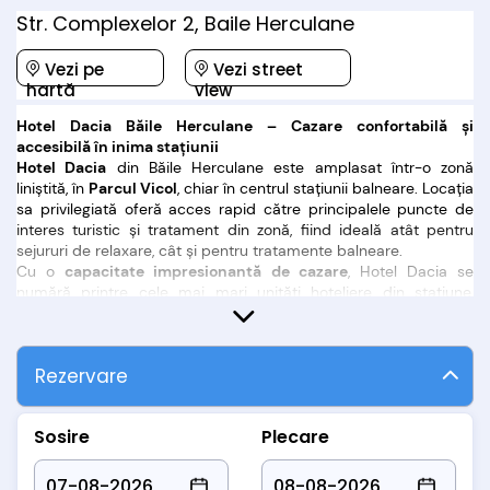
Str. Complexelor 2, Baile Herculane
Vezi pe
Vezi street
hartă
view
Hotel Dacia Băile Herculane – Cazare confortabilă și
accesibilă în inima stațiunii
Hotel Dacia
din Băile Herculane este amplasat într-o zonă
liniștită, în
Parcul Vicol
, chiar în centrul stațiunii balneare. Locația
sa privilegiată oferă acces rapid către principalele puncte de
interes turistic și tratament din zonă, fiind ideală atât pentru
sejururi de relaxare, cât și pentru tratamente balneare.
Cu o
capacitate impresionantă de cazare
, Hotel Dacia se
numără printre cele mai mari unități hoteliere din stațiune,
punând la dispoziția turiștilor:
283 camere duble clasificate la 2 stele
161 camere duble renovate, clasificate la 3 stele
Rezervare
4 apartamente spațioase
, ideale pentru familii sau sejururi
prelungite
Camerele sunt distribuite eficient pe cele
15 etaje ale hotelului
,
Sosire
Plecare
iar accesul este asigurat de
5 lifturi moderne
, facilitând
deplasarea rapidă și comodă.