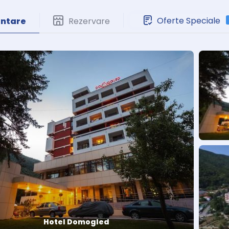
Oferte Speciale
entare
Rezervare
Hotel Domogled