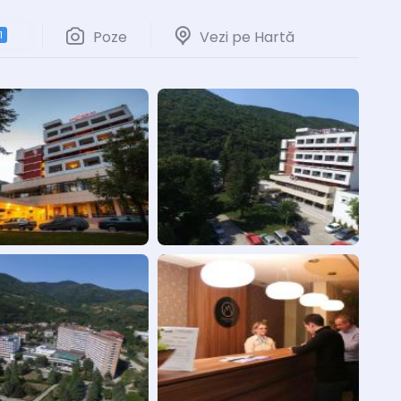
Poze
Vezi pe Hartă
1