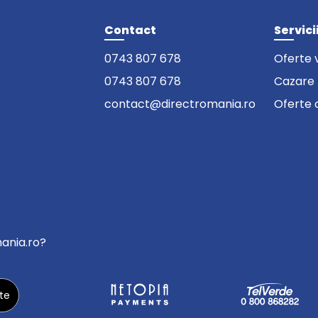
Contact
Servici
0743 807 678
Oferte 
0743 807 678
Cazare
contact@directromania.ro
Oferte 
mania.ro?