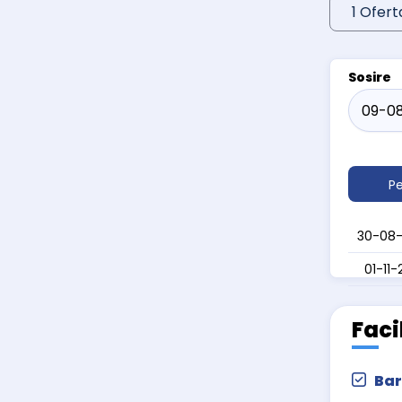
1 Ofert
Sosire
Pe
30-08
01-11
Faci
Bar