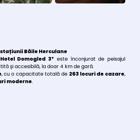
 sta
țiunii B
ăile Herculane
,
Hotel Domogled 3
*
este înconjurat de peisajul
iștită și accesibilă, la doar 4 km de gară.
e
, cu o capacitate totală de
263 locuri de cazare
,
turi moderne
.