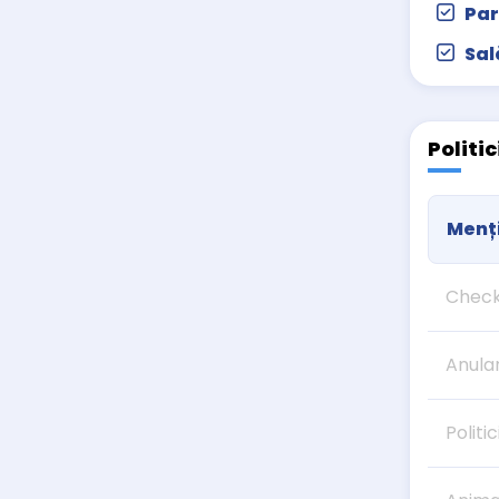
Par
Sal
Politi
Menți
Check
Anula
Politic