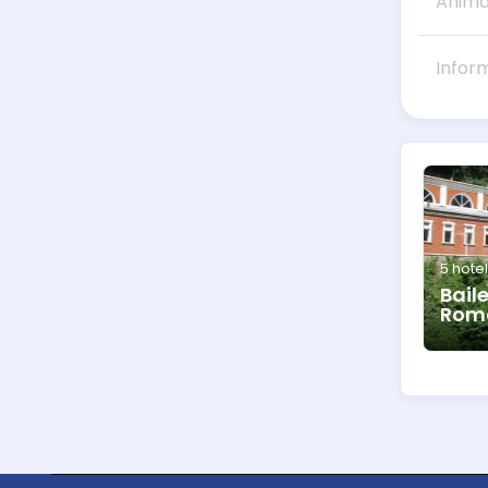
Anima
Infor
5 hotel
Bail
Rom