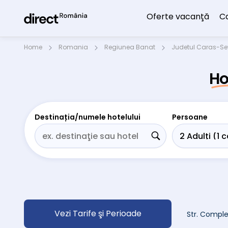
Oferte vacanţă
C
Home
Romania
Regiunea Banat
Judetul Caras-Se
Ho
Destinația/numele hotelului
Persoane
Vezi Tarife şi Perioade
Str. Comple