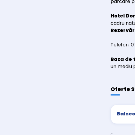
parcare pe
Hotel D
cadru natu
Rezervări
Telefon: 
Baza de 
un mediu p
Oferte S
Balneo