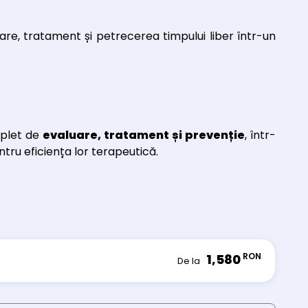
are, tratament și petrecerea timpului liber într-un
plet de
evaluare, tratament și prevenție
, într-
tru eficiența lor terapeutică.
RON
1,580
De la