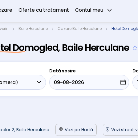
azare
Oferte cu tratament
Contul meu
verin
Baile Herculane
Cazare Baile Herculane
Hotel Domogl
tel Domogled, Baile Herculane
Dată sosire
Da
xelor 2, Baile Herculane
Vezi pe Hartă
Vezi street 