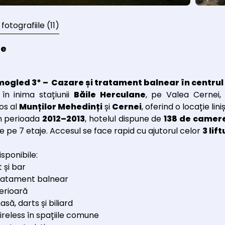
 fotografiile
(11)
re
omogled
3*
– Cazare
și tratament balnear
în centrul
în inima stațiunii
Băile Herculane
, pe Valea Cernei
os al
Munților Mehedinți
și
Cernei
, oferind o locație lin
n perioada
2012–2013
, hotelul dispune de
138 de camer
e pe 7 etaje. Accesul se face rapid cu ajutorul celor
3 lif
disponibile:
 și bar
ratament balnear
terioară
să, darts și biliard
ireless în spațiile comune