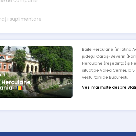
le de companie
mații suplimentare
Băile Herculane (în latină 
județul Caraș-Severin (Rom
Herculane (reședința) și Pec
situat pe Valea Cernei, la 5
uri
vestul țării de București.
e Herculane,
ania
Vezi mai multe despre Stat