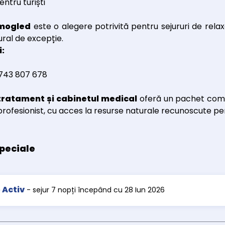
ntru turiști
omogled
este o alegere potrivită pentru sejururi de relax
ral de excepție.
:
0743 807 678
tratament și cabinetul medical
oferă un pachet com
rofesionist, cu acces la resurse naturale recunoscute pen
peciale
 Activ
- sejur 7 nopți începând cu 28 Iun 2026