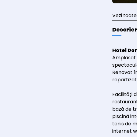
Vezi toate
Descrie
Hotel D
Amplasat 
spectacul
Renovat î
repartizat
Facilități 
restaurant
bază de t
piscină in
tenis de ma
internet w