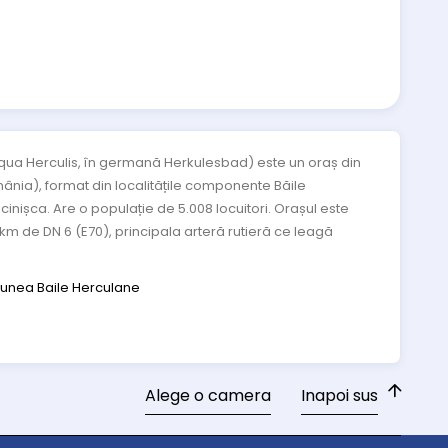
Aqua Herculis, în germană Herkulesbad) este un oraș din
ânia), format din localitățile componente Băile
inișca. Are o populație de 5.008 locuitori. Orașul este
 km de DN 6 (E70), principala arteră rutieră ce leagă
iunea Baile Herculane
Alege o camera
Inapoi sus