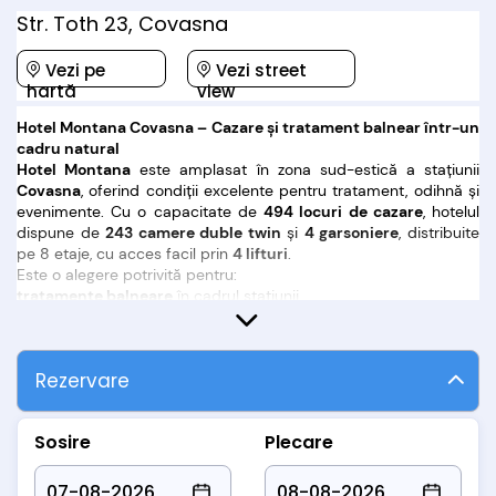
Str. Toth 23, Covasna
Vezi pe
Vezi street
hartă
view
Hotel Montana Covasna – Cazare și tratament balnear într-un
cadru natural
Hotel Montana
este amplasat în zona sud-estică a stațiunii
Covasna
, oferind condiții excelente pentru tratament, odihnă și
evenimente. Cu o capacitate de
494 locuri de cazare
, hotelul
dispune de
243 camere duble twin
și
4 garsoniere
, distribuite
pe 8 etaje, cu acces facil prin
4 lifturi
.
Este o alegere potrivită pentru:
tratamente balneare
în cadrul stațiunii
sejururi de relaxare
în aer curat de munte
cantonamente sportive
evenimente corporate
și
petreceri festive
Rezervare
Sosire
Plecare