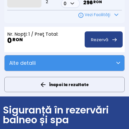
2
296
RON
Vezi Facilităţi
Nr. Nopţi:
1
/ Preţ Total:
0
Rezervă
RON
Alte detalii
Înapoi la rezultate
Siguranță în rezervări
balneo și spa