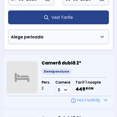
Vezi Tarife
Cameră dublă 2*
Demipensiune
Pers.
Camere
Tarif 1 noapte
2
449
RON
Vezi Facilităţi