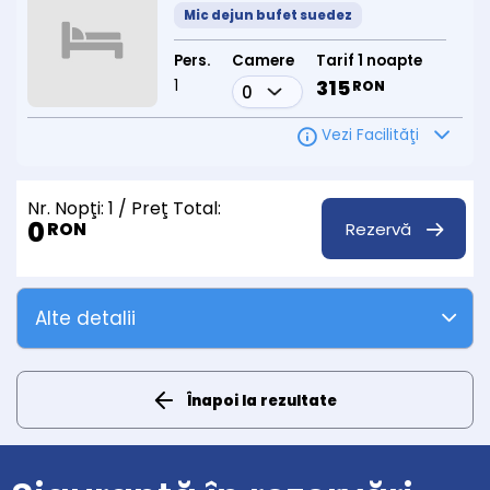
Mic dejun bufet suedez
Pers.
Camere
Tarif 1 noapte
1
315
RON
Vezi Facilităţi
Nr. Nopţi:
1
/ Preţ Total:
0
Rezervă
RON
Alte detalii
Înapoi la rezultate