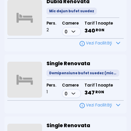
Dubla Renovata
Mic dejun bufet suedez
Pers.
Camere
Tarif 1 noapte
2
340
RON
Vezi Facilităţi
Single Renovata
Demipensiune bufet suedez (mic dejun + cina)
Pers.
Camere
Tarif 1 noapte
1
347
RON
Vezi Facilităţi
Single Renovata