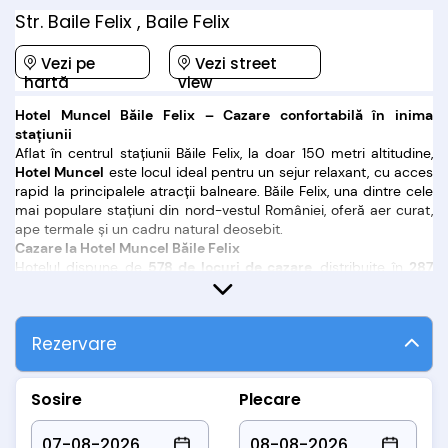
Str. Baile Felix , Baile Felix
Vezi pe
Vezi street
hartă
view
Hotel Muncel Băile Felix – Cazare confortabilă în inima
stațiunii
Aflat în centrul stațiunii Băile Felix, la doar 150 metri altitudine,
Hotel Muncel
este locul ideal pentru un sejur relaxant, cu acces
rapid la principalele atracții balneare. Băile Felix, una dintre cele
mai populare stațiuni din nord-vestul României, oferă aer curat,
ape termale și un cadru natural deosebit.
Cazare la Hotel Muncel Băile Felix
Hotelul dispune de
578 de locuri de cazare
, distribuite în
287
camere duble
și
2 apartamente
spațioase, amenajate pe 12
etaje. Camerele sunt luminoase și funcționale, dotate cu
TV,
cablu TV, balcon, baie cu cabină de duș și două paturi twin
.
Rezervare
Pentru un plus de confort, frigiderul se poate închiria de la
recepție, în limita disponibilităților.
Relaxare cu apă termală
Sosire
Plecare
Unul dintre punctele de atracție ale hotelului este piscina
exterioară cu
apă termală naturală
, ideală pentru relaxare în
sezonul cald. Proprietățile curative ale apei contribuie la