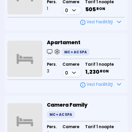
ale apelor minerale. Fie că vii pentru tratament, relaxare sau o
Pers.
Camere
Tarif 1 noapte
escapadă de weekend, aici găsești liniștea, răsfățul și îngrijirea
1
505
RON
de care ai nevoie.
Vezi Facilităţi
Apartament
MC + AC SPA
Pers.
Camere
Tarif 1 noapte
3
1,230
RON
Vezi Facilităţi
Camera Family
MC + AC SPA
Pers.
Camere
Tarif 1 noapte