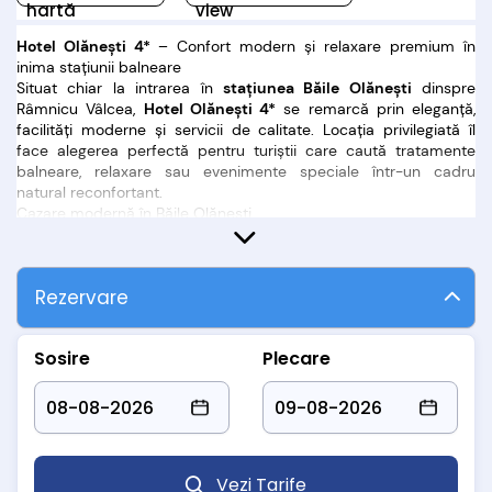
hartă
view
Hotel Olănești 4*
– Confort modern și relaxare premium în
inima stațiunii balneare
Situat chiar la intrarea în
stațiunea Băile Olănești
dinspre
Râmnicu Vâlcea,
Hotel Olănești 4*
se remarcă prin eleganță,
facilități moderne și servicii de calitate. Locația privilegiată îl
face alegerea perfectă pentru turiștii care caută tratamente
balneare, relaxare sau evenimente speciale într-un cadru
natural reconfortant.
Cazare modernă în Băile Olănești
Hotelul a fost complet renovat în 2018 și oferă 204 camere
recondiționate, împărțite astfel:
4 camere duble cu pat matrimonial
Rezervare
198 camere twin (cu două paturi de o persoană)
2 apartamente spațioase
Toate camerele sunt dotate cu:
Sosire
Plecare
TV și cablu TV
Telefon
Minibar
Baie modernă cu duș și pereți din sticlă
Unele camere beneficiază și de aer condiționat, pentru un
confort termic optim
Vezi Tarife
Servicii și facilități premium