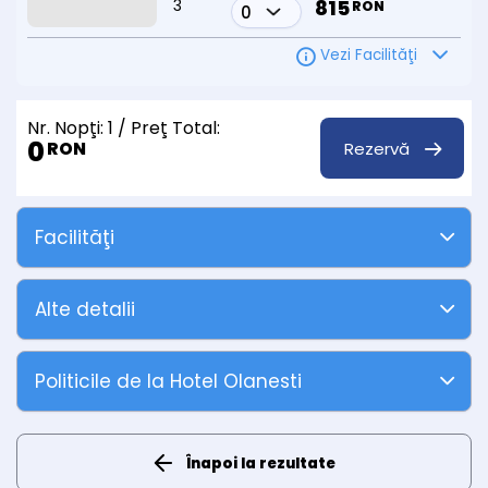
3
815
RON
Vezi Facilităţi
Nr. Nopţi:
1
/ Preţ Total:
0
Rezervă
RON
Facilităţi
Alte detalii
Politicile de la Hotel Olanesti
Înapoi la rezultate