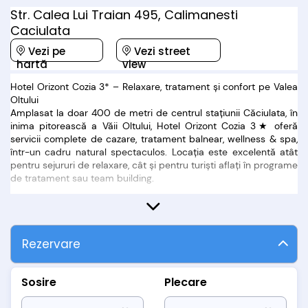
Str. Calea Lui Traian 495, Calimanesti
Caciulata
Vezi pe
Vezi street
hartă
view
Hotel Orizont Cozia 3* – Relaxare, tratament și confort pe Valea
Oltului
Amplasat la doar 400 de metri de centrul stațiunii Căciulata, în
inima pitorească a Văii Oltului, Hotel Orizont Cozia 3★ oferă
servicii complete de cazare, tratament balnear, wellness & spa,
într-un cadru natural spectaculos. Locația este excelentă atât
pentru sejururi de relaxare, cât și pentru turiști aflați în programe
de tratament sau team building.
La doar 2 km de Mănăstirea Cozia și în apropiere de Parcul
Național Cozia, hotelul este punctul de plecare ideal pentru
drumeții, vizite culturale și explorarea stațiunii Călimănești-
Rezervare
Căciulata.
Cazare modernă pentru toate gusturile
Sosire
Plecare
Hotelul Orizont Cozia pune la dispoziție camere duble și
apartamente, toate dotate la standarde de 3 stele: