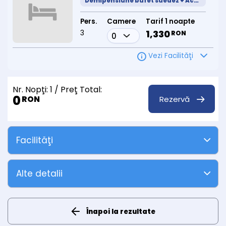
Demipensiune bufet suedez + Acces SPa
Pers.
Camere
Tarif 1 noapte
3
1,330
RON
Vezi Facilităţi
Nr. Nopţi:
1
/ Preţ Total:
0
Rezervă
RON
Facilităţi
Alte detalii
Înapoi la rezultate