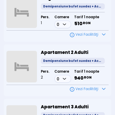
Distanțe către puncte de interes:
Demipensiune bufet suedez + Acces SPa
Râmnicu Vâlcea – 21 km
Pers.
Camere
Tarif 1 noapte
Sibiu – 77 km
1
510
RON
Brașov – 190 km
Vezi Facilităţi
București – 196 km
Hotel Orizont Cozia – confort, tratament și natură în Căciulata
Apartament 2 Adulti
Prin combinația ideală între servicii hoteliere moderne,
tratamente balneare și opțiuni de relaxare, Hotel Orizont Cozia
Demipensiune bufet suedez + Acces SPa
este alegerea ideală pentru familii, seniori, grupuri organizate sau
cupluri în căutare de liniște și revitalizare.
Pers.
Camere
Tarif 1 noapte
Acceptăm tichete de vacanță
2
940
Oferim pachete cu tratament și cazare
RON
Acces facil din toată țara (București – 196 km, Sibiu – 77 km)
Vezi Facilităţi
Rezervări și informații:
Telefon: 0743 807 67
Apartament 3 Adulti