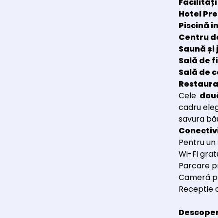
Facilităț
Hotel Pr
Piscină i
Centru d
Saună și 
Sală de 
Sală de c
Restaura
Cele
dou
cadru eleg
savura bău
Conectivi
Pentru un s
Wi-Fi grat
Parcare p
Cameră p
Receptie 
Descoperă