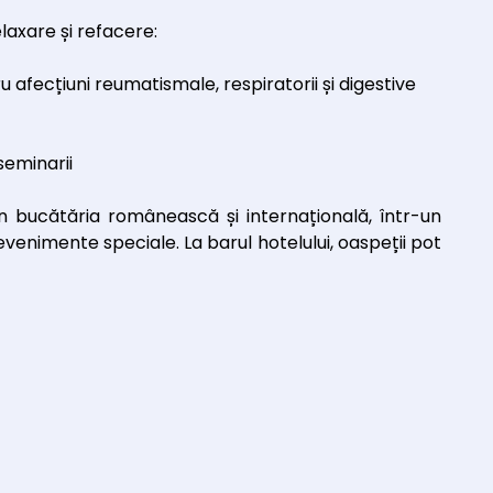
axare și refacere:
afecțiuni reumatismale, respiratorii și digestive
 seminarii
n bucătăria românească și internațională, într-un
venimente speciale. La barul hotelului, oaspeții pot