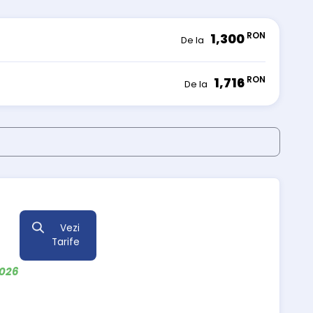
RON
1,300
De la
RON
1,716
De la
Vezi
Tarife
2026