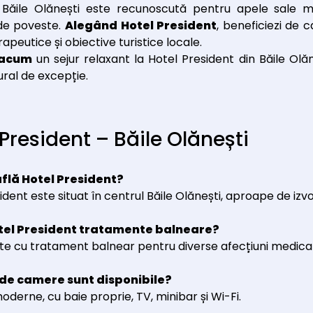
 Băile Olănești este recunoscută pentru apele sale min
 de poveste.
Alegând Hotel President
, beneficiezi de 
rapeutice și obiective turistice locale.
 acum
un sejur relaxant la Hotel President din Băile Olăn
ral de excepție.
 President – Băile Olănești
flă Hotel President?
ident este situat în centrul Băile Olănești, aproape de izv
tel President tratamente balneare?
te cu tratament balnear pentru diverse afecțiuni medical
 de camere sunt disponibile?
erne, cu baie proprie, TV, minibar și Wi-Fi.