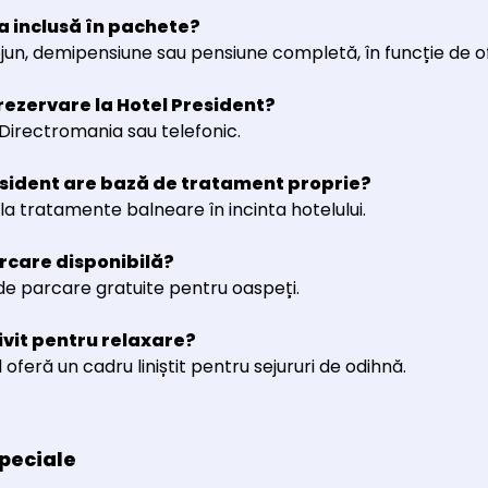
a inclusă în pachete?
jun, demipensiune sau pensiune completă, în funcție de o
rezervare la Hotel President?
Directromania sau telefonic.
esident are bază de tratament proprie?
la tratamente balneare în incinta hotelului.
rcare disponibilă?
 de parcare gratuite pentru oaspeți.
ivit pentru relaxare?
 oferă un cadru liniștit pentru sejururi de odihnă.
peciale