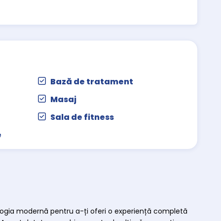
Bază de tratament
Masaj
Sala de fitness
e
ologia modernă pentru a-ți oferi o experiență completă