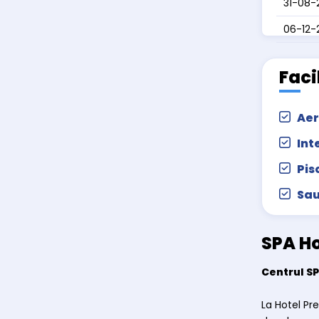
31-08-
06-12
Faci
Aer
Int
Pis
Sa
SPA Ho
Centrul SP
La Hotel Pr