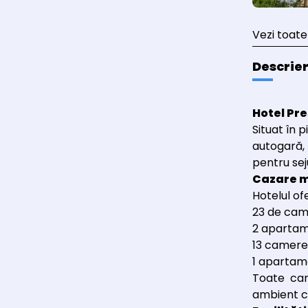
Vezi toate
Descrie
Hotel Pre
Situat în 
autogară
pentru sej
Cazare m
Hotelul o
23 de cam
2 apartam
13 camere
1 apartam
Toate cam
ambient ca