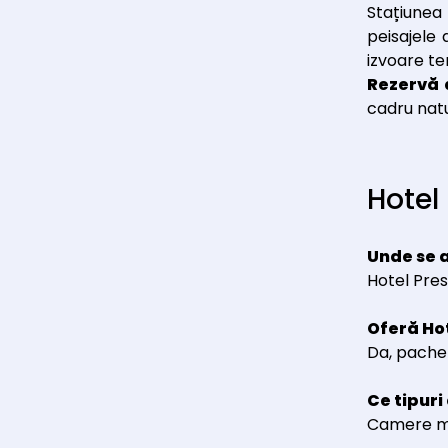
Stațiunea
peisajele
izvoare te
Rezervă
cadru natu
Hotel
Unde se a
Hotel Pres
Oferă Ho
Da, pache
Ce tipuri
Camere mod