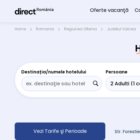
Oferte vacanţă
C
Home
Romania
Regiunea Oltenia
Judetul Valcea
H
Destinația/numele hotelului
Persoane
Vezi Tarife şi Perioade
Str. Forestie