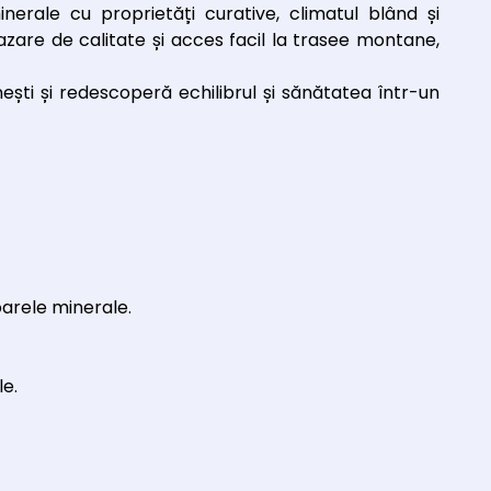
erale cu proprietăți curative, climatul blând și
cazare de calitate și acces facil la trasee montane,
ești și redescoperă echilibrul și sănătatea într-un
oarele minerale.
e.