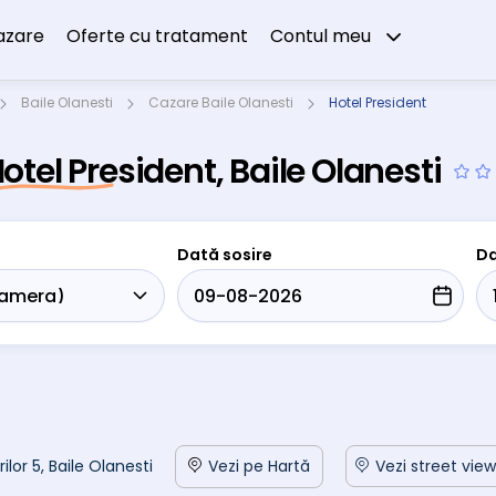
azare
Oferte cu tratament
Contul meu
Baile Olanesti
Cazare Baile Olanesti
Hotel President
otel President, Baile Olanesti
Dată sosire
Da
rilor 5, Baile Olanesti
Vezi pe Hartă
Vezi street view