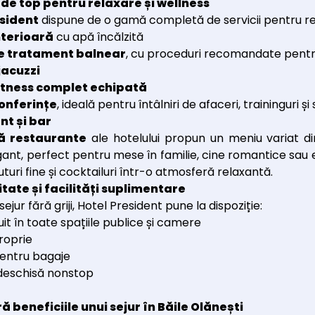
i de top pentru relaxare și wellness
esident
dispune de o gamă completă de servicii pentru rel
nterioară
cu apă încălzită
e tratament balnear
, cu proceduri recomandate pentru 
jacuzzi
fitness complet echipată
onferințe
, ideală pentru întâlniri de afaceri, traininguri și
nt și bar
ă restaurante
ale hotelului propun un meniu variat di
ant, perfect pentru mese în familie, cine romantice sau e
turi fine și cocktailuri într-o atmosferă relaxantă.
tate și facilități suplimentare
ejur fără griji, Hotel President pune la dispoziție:
uit în toate spațiile publice și camere
roprie
entru bagaje
deschisă nonstop
 beneficiile unui sejur în Băile Olănești