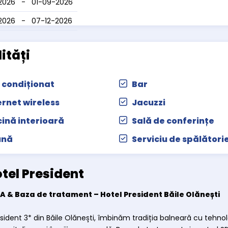
2026 - 01-09-2026
-2026 - 07-12-2026
lități
 condiționat
Bar
ernet wireless
Jacuzzi
cină interioară
Sală de conferințe
ună
Serviciu de spălători
tel President
A & Baza de tratament – Hotel President Băile Olănești
esident 3* din Băile Olănești, îmbinăm tradiția balneară cu tehn