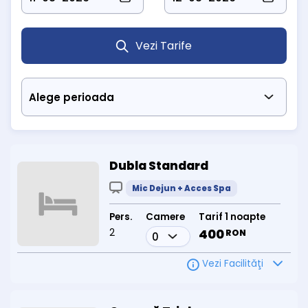
În sezonul cald, hotelul pune la dispoziție
3 piscine exterioare
cu
apă termosulfuroasă (două pentru adulți, una pentru copii),
disponibile doar vara.
Vezi Tarife
Hotel Sara's Sons Băile Herculane este alegerea potrivită pentru
cei care caută odihnă, tratament și confort în mijlocul uneia
dintre cele mai vechi stațiuni balneare din România.
Rezervări și informații:
Telefon: 0743 807 678
Dubla Standard
Mic Dejun + Acces Spa
Pers.
Camere
Tarif 1 noapte
2
400
RON
Vezi Facilităţi