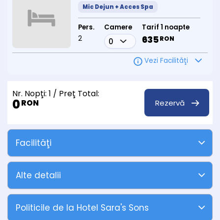
Mic Dejun + Acces Spa
Pers.
Camere
Tarif 1 noapte
2
635
RON
Vezi Facilităţi
Nr. Nopţi:
1
/ Preţ Total:
0
Rezervă
RON
Facilităţi
Alte detalii
Politicile de la Hotel Sara's Sons