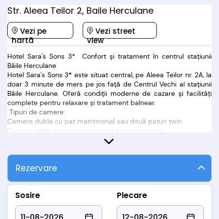
Str. Aleea Teilor 2, Baile Herculane
Vezi pe
Vezi street
hartă
view
Hotel Sara's Sons 3* Confort și tratament în centrul stațiunii
Băile Herculane
Hotel Sara's Sons 3
*
este situat central, pe Aleea Teilor nr. 2A, la
doar 3 minute de mers pe jos față de Centrul Vechi al stațiunii
Băile Herculane. Oferă condiții moderne de cazare și facilități
complete pentru relaxare și tratament balnear.
Tipuri de camere:
Camere duble cu pat matrimonial sau două paturi twin
Camere triple cu pat matrimonial și un pat single
Apartamente cu dormitor și living cu canapea extensibilă
Toate camerele sunt echipate cu:
aer condiționat, internet Wi-Fi și baie cu cabină de duș.
Rezervare
Facilități disponibile:
restaurant și bar
piscină interioară
Sosire
Plecare
bază de tratament balnear
sală de fitness
parcare gratuită