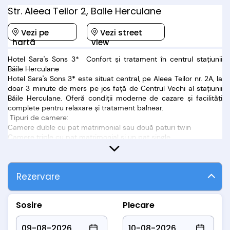
Str. Aleea Teilor 2, Baile Herculane
Vezi pe
Vezi street
hartă
view
Hotel Sara's Sons 3* Confort și tratament în centrul stațiunii
Băile Herculane
Hotel Sara's Sons 3
*
este situat central, pe Aleea Teilor nr. 2A, la
doar 3 minute de mers pe jos față de Centrul Vechi al stațiunii
Băile Herculane. Oferă condiții moderne de cazare și facilități
complete pentru relaxare și tratament balnear.
Tipuri de camere:
Camere duble cu pat matrimonial sau două paturi twin
Camere triple cu pat matrimonial și un pat single
Apartamente cu dormitor și living cu canapea extensibilă
Toate camerele sunt echipate cu:
aer condiționat, internet Wi-Fi și baie cu cabină de duș.
Rezervare
Facilități disponibile:
restaurant și bar
piscină interioară
Sosire
Plecare
bază de tratament balnear
sală de fitness
parcare gratuită