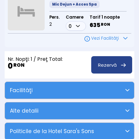
Mic Dejun + Acces Spa
Pers.
Camere
Tarif 1 noapte
2
635
RON
Vezi Facilităţi
Nr. Nopţi:
1
/ Preţ Total:
0
Rezervă
RON
Facilităţi
Alte detalii
Politicile de la Hotel Sara's Sons