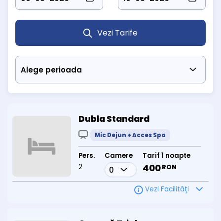
În sezonul cald, hotelul pune la dispoziție
3 piscine exterioare
cu
apă termosulfuroasă (două pentru adulți, una pentru copii),
disponibile doar vara.
Vezi Tarife
Hotel Sara's Sons Băile Herculane este alegerea potrivită pentru
cei care caută odihnă, tratament și confort în mijlocul uneia
dintre cele mai vechi stațiuni balneare din România.
Rezervări și informații:
Telefon: 0743 807 678
Dubla Standard
Mic Dejun + Acces Spa
Pers.
Camere
Tarif 1 noapte
2
400
RON
Vezi Facilităţi