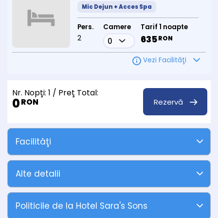
Mic Dejun + Acces Spa
Pers.
Camere
Tarif 1 noapte
2
635
RON
Vezi Facilităţi
Nr. Nopţi:
1
/ Preţ Total:
0
Rezervă
RON
Facilităţi
Alte detalii
Politicile de la Hotel Sara's Sons