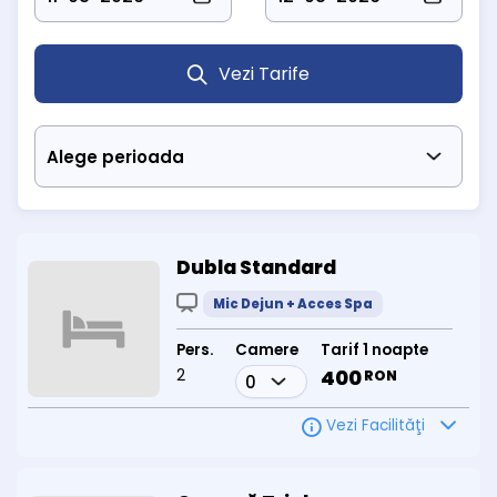
În sezonul cald, hotelul pune la dispoziție
3 piscine exterioare
cu
apă termosulfuroasă (două pentru adulți, una pentru copii),
disponibile doar vara.
Vezi Tarife
Hotel Sara's Sons Băile Herculane este alegerea potrivită pentru
cei care caută odihnă, tratament și confort în mijlocul uneia
dintre cele mai vechi stațiuni balneare din România.
Rezervări și informații:
Telefon: 0743 807 678
Dubla Standard
Mic Dejun + Acces Spa
Pers.
Camere
Tarif 1 noapte
2
400
RON
Vezi Facilităţi