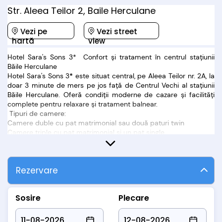
Str. Aleea Teilor 2, Baile Herculane
Vezi pe
Vezi street
hartă
view
Hotel Sara's Sons 3* Confort și tratament în centrul stațiunii
Băile Herculane
Hotel Sara's Sons 3
*
este situat central, pe Aleea Teilor nr. 2A, la
doar 3 minute de mers pe jos față de Centrul Vechi al stațiunii
Băile Herculane. Oferă condiții moderne de cazare și facilități
complete pentru relaxare și tratament balnear.
Tipuri de camere:
Camere duble cu pat matrimonial sau două paturi twin
Camere triple cu pat matrimonial și un pat single
Apartamente cu dormitor și living cu canapea extensibilă
Toate camerele sunt echipate cu:
aer condiționat, internet Wi-Fi și baie cu cabină de duș.
Rezervare
Facilități disponibile:
restaurant și bar
piscină interioară
Sosire
Plecare
bază de tratament balnear
sală de fitness
parcare gratuită