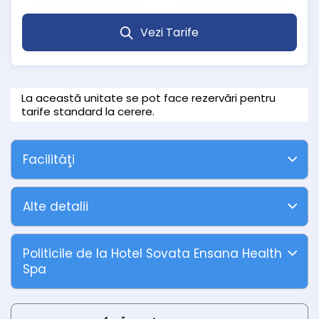
(140 camere)
Vezi Tarife
Fiecare cameră dispune de:
Pat dublu sau două paturi unite
Noptiere cu lămpi de noapte
Birou și scaune cu măsuță laterală
Oglinzi (de perete și în mărime completă)
La această unitate se pot face rezervări pentru
TV LED cu canale prin cablu și radio
tarife standard la cerere.
Telefon, Wi-Fi gratuit, seif și minifrigider cu minibar
Aer condiționat individual și încălzire centralizată
Balcon privat
Facilităţi
Baia este complet utilată cu cadă sau duș, chiuvetă, toaletă,
uscător de păr, oglindă de machiaj, articole de toaletă gratuite,
prosoape de spa și halat de baie.
Alte detalii
Camere duble superioare – vedere la Lacul
Ursu (28 camere)
Politicile de la Hotel Sovata Ensana Health
Aceste camere oferă aceleași dotări premium, beneficiind în
plus de o panoramă spectaculoasă asupra lacului. Sunt ideale
Spa
pentru turiștii care caută un plus de confort și o priveliște
memorabilă.