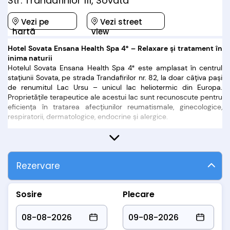
Str. Trandafirilor 111, Sovata
Vezi pe
Vezi street
hartă
view
Hotel Sovata Ensana Health Spa 4* – Relaxare și tratament în
inima naturii
Hotelul Sovata Ensana Health Spa 4* este amplasat în centrul
stațiunii Sovata, pe strada Trandafirilor nr. 82, la doar câțiva pași
de renumitul Lac Ursu – unicul lac heliotermic din Europa.
Proprietățile terapeutice ale acestui lac sunt recunoscute pentru
eficiența în tratarea afecțiunilor reumatismale, ginecologice,
respiratorii, dermatologice, endocrine și alergice.
Cazare în camere moderne și
confortabile
Rezervare
Hotelul oferă 168 de camere duble amenajate cu grijă, dintre
care 12 camere sunt comunicante, ideale pentru familii sau
grupuri. Unele camere sunt prevăzute cu aer condiționat, altele
Sosire
Plecare
sunt destinate nefumătorilor sau sunt adaptate pentru
persoanele cu dizabilități.
Camere duble standard – vedere la pădure