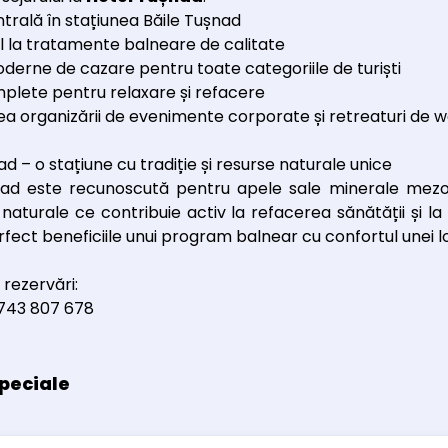
ntrală în stațiunea Băile Tușnad
l la tratamente balneare de calitate
oderne de cazare pentru toate categoriile de turiști
plete pentru relaxare și refacere
tea organizării de evenimente corporate și retreaturi de w
ad – o stațiune cu tradiție și resurse naturale unice
nad este recunoscută pentru apele sale minerale mezote
aturale ce contribuie activ la refacerea sănătății și la 
fect beneficiile unui program balnear cu confortul unei l
 rezervări:
0743 807 678
peciale