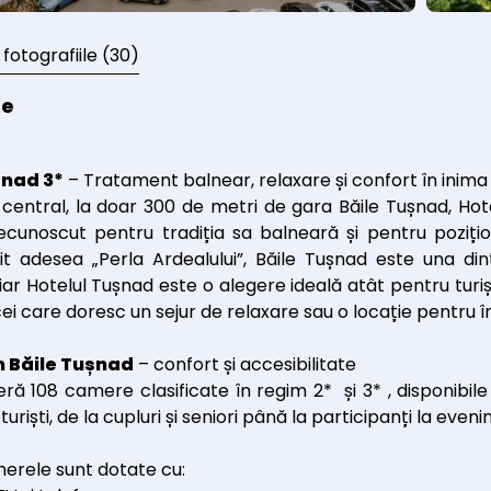
 fotografiile
(30)
re
șnad 3*
– Tratament balnear, relaxare și confort în inima 
entral, la doar 300 de metri de gara Băile Tușnad, Hotel 
 recunoscut pentru tradiția sa balneară și pentru pozițio
t adesea „Perla Ardealului”, Băile Tușnad este una di
iar Hotelul Tușnad este o alegere ideală atât pentru turiș
cei care doresc un sejur de relaxare sau o locație pentru în
n Băile Tușnad
– confort și accesibilitate
eră 108 camere clasificate în regim 2* și 3* , disponibile
 turiști, de la cupluri și seniori până la participanți la e
erele sunt dotate cu: