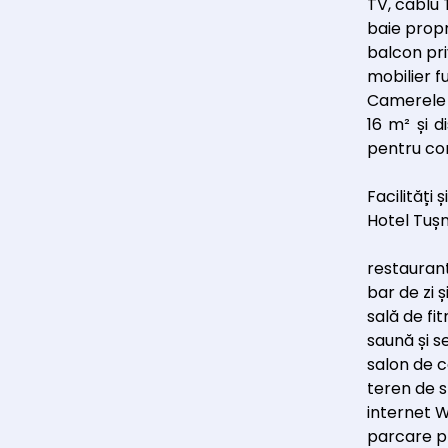
TV, cablu 
baie propr
balcon pri
mobilier f
Camerele s
16 m² și 
pentru cor
Facilități ș
Hotel Tușn
restaurant
bar de zi ș
sală de fi
saună și s
salon de 
teren de 
internet W
parcare pri