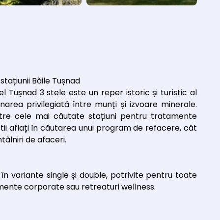
stațiunii Băile Tușnad
Tușnad 3 stele este un reper istoric și turistic al
narea privilegiată între munți și izvoare minerale.
ntre cele mai căutate stațiuni pentru tratamente
tii aflați în căutarea unui program de refacere, cât
tâlniri de afaceri.
 în variante single și double, potrivite pentru toate
venimente corporate sau retreaturi wellness.