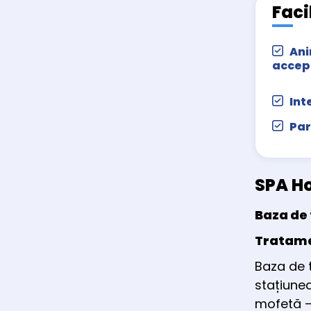
Faci
Ani
accep
Int
Par
Sal
Ser
SPA H
Ter
Baza de
Tratame
Baza de 
stațiunea
mofetă –