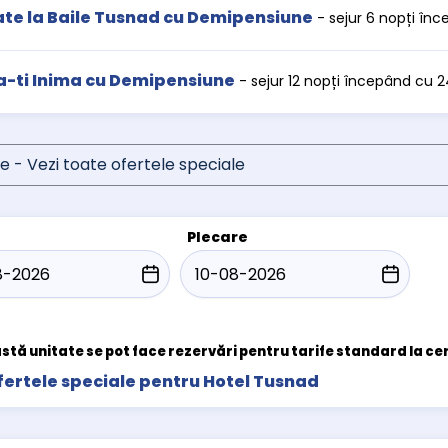
te la Baile Tusnad cu Demipensiune
- sejur 6 nopți în
a-ti Inima cu Demipensiune
- sejur 12 nopți începând cu 
e - Vezi toate ofertele speciale
Plecare
stă unitate se pot face rezervări pentru tarife standard la ce
fertele speciale pentru Hotel Tusnad