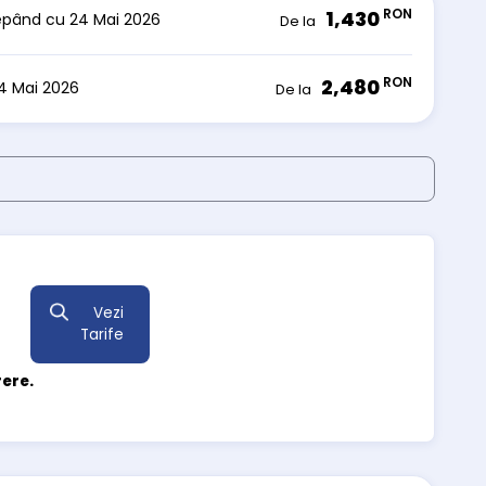
RON
1,430
cepând cu 24 Mai 2026
De la
RON
2,480
24 Mai 2026
De la
Vezi
Tarife
rere.