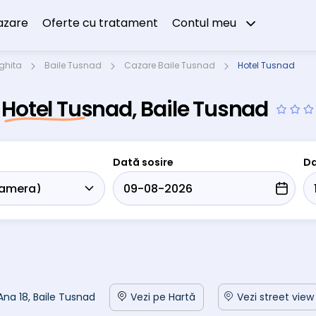
azare
Oferte cu tratament
Contul meu
ghita
Baile Tusnad
Cazare Baile Tusnad
Hotel Tusnad
Hotel Tusnad, Baile Tusnad
Dată sosire
Da
 Ana 18, Baile Tusnad
Vezi pe Hartă
Vezi street view