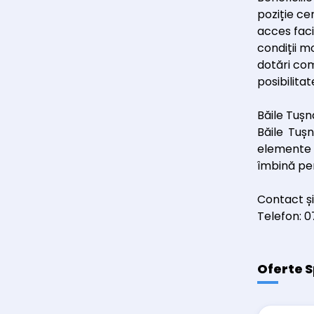
poziție ce
acces faci
condiții m
dotări com
posibilita
Băile Tușn
Băile Tuș
elemente n
îmbină per
Contact și
Telefon: 
Oferte S