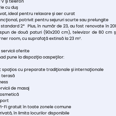
TV și telefon
ie cu duș
vat, ideal pentru relaxare și aer curat
uncțional, potrivit pentru sejururi scurte sau prelungite
tandard 2* Plus, în număr de 23, au fost renovate în 2006 
dispun de două paturi (90x200 cm), televizor de 80 cm ș
ner room, cu suprafață extinsă la 23 m².
i servicii oferite
ad pune la dispoziția oaspeților:
 spațios cu preparate tradiționale și internaționale
i terasă
tness
ervicii de masaj
cosmetică
sport
i-Fi gratuit în toate zonele comune
vată, în limita locurilor disponibile