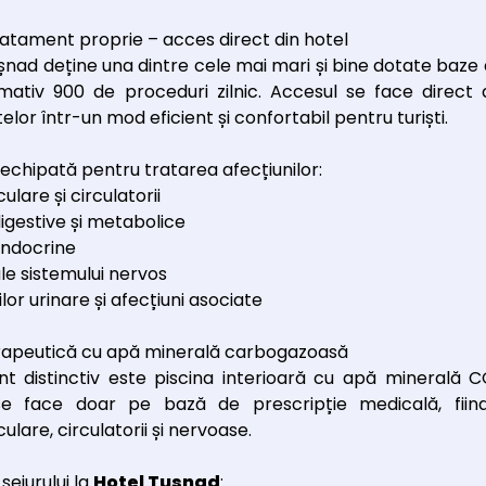
atament proprie – acces direct din hotel
șnad deține una dintre cele mai mari și bine dotate baze
mativ 900 de proceduri zilnic. Accesul se face direct 
lor într-un mod eficient și confortabil pentru turiști.
echipată pentru tratarea afecțiunilor:
ulare și circulatorii
digestive și metabolice
endocrine
ale sistemului nervos
ilor urinare și afecțiuni asociate
erapeutică cu apă minerală carbogazoasă
t distinctiv este piscina interioară cu apă minerală CO
se face doar pe bază de prescripție medicală, fiin
ulare, circulatorii și nervoase.
 sejurului la
Hotel Tușnad
: