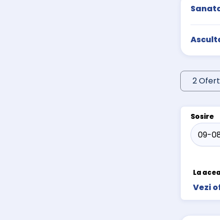
Sanata
Ascult
2 Ofert
Sosire
La acea
Vezi o