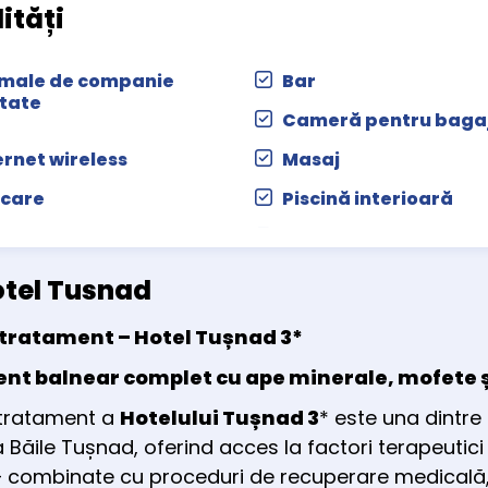
lități
male de companie
Bar
tate
Cameră pentru baga
ernet wireless
Masaj
care
Piscină interioară
on Cosmetică
Saună
viciu Xerox
Studio de fitness
otel Tusnad
en de sport
 tratament – Hotel Tușnad
3*
nt balnear complet cu ape minerale, mofete 
tratament a
Hotelului Tușnad 3
*
este una dintre 
 Băile Tușnad, oferind acces la factori terapeutic
 combinate cu proceduri de recuperare medicală, pr