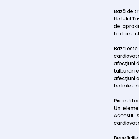
Bază de tr
Hotelul Tu
de aproxi
tratamente
Baza este 
cardiovasc
afecțiuni 
tulburări 
afecțiuni 
boli ale că
Piscină t
Un elemen
Accesul 
cardiovasc
Beneficiile