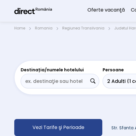
Oferte vacanţă
C
Home
Romania
Regiunea Transilvania
Judetul Har
Destinația/numele hotelului
Persoane
Vezi Tarife şi Perioade
Str. Sfanta