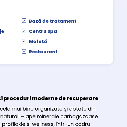
Bază de tratament
je
Centru Spa
Mofetă
Restaurant
Servicii Concierge
Terasă
și proceduri moderne de recuperare
cele mai bine organizate și dotate din
i naturali – ape minerale carbogazoase,
ofilaxie și wellness, într-un cadru