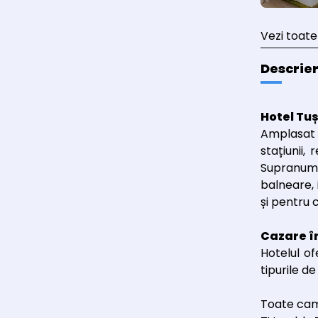
Vezi toate
Descrie
Hotel Tu
Amplasat c
stațiunii,
Supranumi
balneare, 
și pentru 
Cazare î
Hotelul of
tipurile de
Toate cam