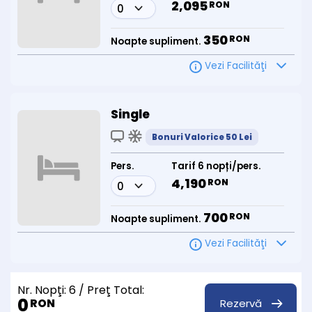
2,095
RON
350
RON
Noapte supliment.
Vezi Facilităţi
Single
Bonuri Valorice 50 Lei
Pers.
Tarif 6 nopți/pers.
4,190
RON
700
RON
Noapte supliment.
Vezi Facilităţi
Nr. Nopţi:
6
/ Preţ Total:
0
Rezervă
RON