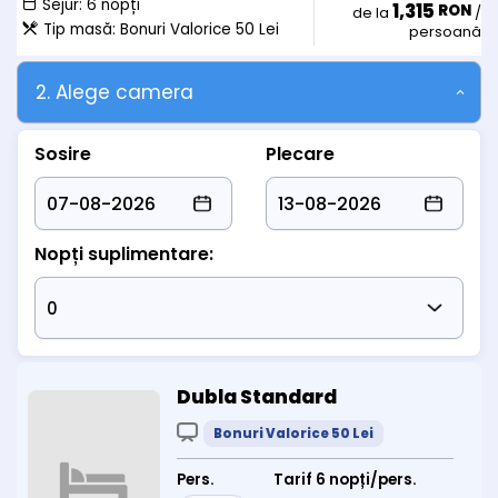
Sejur:
6 nopți
1,315
RON
- achita 100 lei/zi/pat suplimentar si masa 50
de la
/
Tip masă:
Bonuri Valorice 50 Lei
persoană
lei/zi/demipensiune bonuri valorice sau 100 lei/zi/pensiune
completa bonuri valorice
2. Alege camera
Sosire
Plecare
Nopți suplimentare:
Dubla Standard
Bonuri Valorice 50 Lei
Pers.
Tarif 6 nopți/pers.