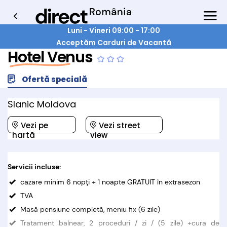
Luni - Vineri 09:00 - 17:00
Acceptăm Carduri de Vacantă
Hotel Venus
Ofertă specială
Slanic Moldova
Vezi pe
Vezi street
hartă
view
Servicii incluse:
cazare minim 6 nopţi + 1 noapte GRATUIT în extrasezon
TVA
Masă pensiune completă, meniu fix (6 zile)
Tratament balnear, 2 proceduri / zi / (5 zile) +cura de