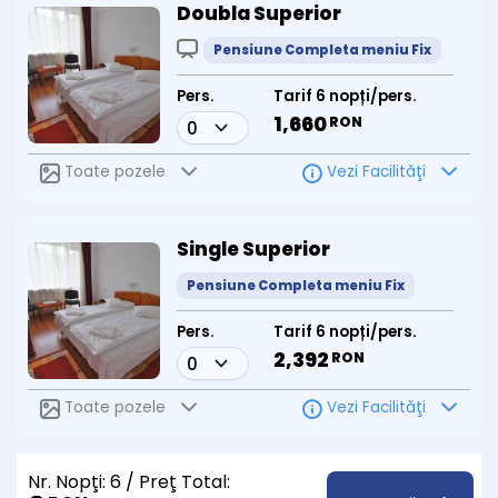
Doubla Superior
Pensiune Completa meniu Fix
Pers.
Tarif 6 nopți/pers.
1,660
RON
Toate pozele
Vezi Facilităţi
Single Superior
Pensiune Completa meniu Fix
Pers.
Tarif 6 nopți/pers.
2,392
RON
Toate pozele
Vezi Facilităţi
Nr. Nopţi:
6
/ Preţ Total: