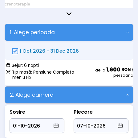
crenoterapie
O ZI DE CAZARE în PLUS/ în EXTRASEZON - Aprilie - Mai, Sept.-
Dec. 2026
* Tratamentul se efectuează de Luni până Vineri.
* Pentru tratament turiștii trebuie să prezinte bilet de trimitere
1. Alege perioada
de la medicul de familie, card de sănătate activat și adeverință
de salariat sau cupon de pensie.
* Oferta este destinată persoanelor cu vârsta de 55+ și
1 Oct 2026
-
31 Dec 2026
pensionarilor.
Sejur:
6 nopți
1,600
RON
de la
/
Tip masă:
Pensiune Completa
persoană
meniu Fix
2. Alege camera
Sosire
Plecare