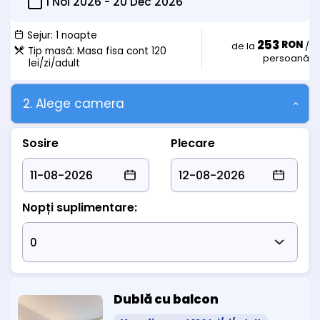
1 Noi 2026
-
20 Dec 2026
- mic dejun = 22.5 lei/zi
- meniu fix pensiune completa = 50 lei/zi
Sejur:
1 noapte
- masa fisa cont Restaurant Intim = 60 lei/zi
253
RON
de la
/
Tip masă:
Masa fisa cont 120
persoană
lei/zi/adult
Copii 7-14 ani
- cazare in pat suplimentar = 50 lei/zi
- mic dejun = 22.5 lei/zi
2. Alege camera
- meniu fix pensiune completa = 50 lei/zi
- masa fisa cont Restaurant Intim = 60 lei/zi
Sosire
Plecare
Nopți suplimentare:
Dublă cu balcon