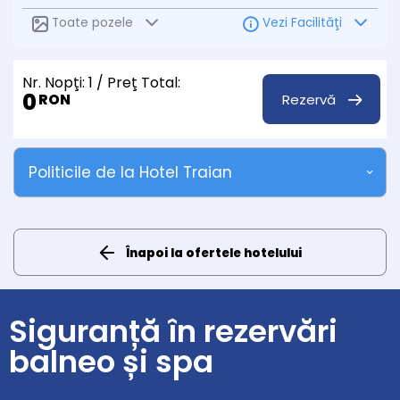
Toate pozele
Vezi Facilităţi
Nr. Nopţi:
1
/ Preţ Total:
0
Rezervă
RON
Politicile de la Hotel Traian
Înapoi la ofertele hotelului
Siguranță în rezervări
balneo și spa