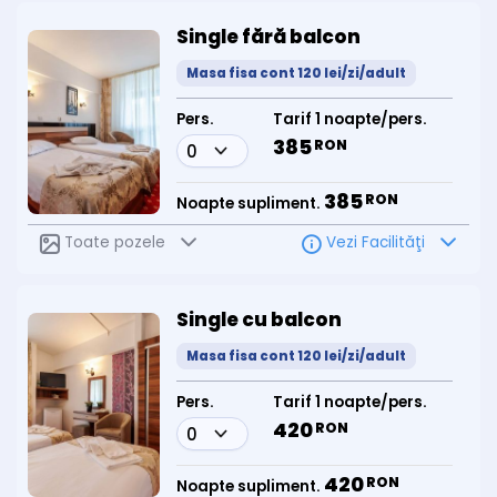
Single fără balcon
Masa fisa cont 120 lei/zi/adult
Pers.
Tarif 1 noapte/pers.
385
RON
385
RON
Noapte supliment.
Toate pozele
Vezi Facilităţi
Single cu balcon
Masa fisa cont 120 lei/zi/adult
Pers.
Tarif 1 noapte/pers.
420
RON
420
RON
Noapte supliment.