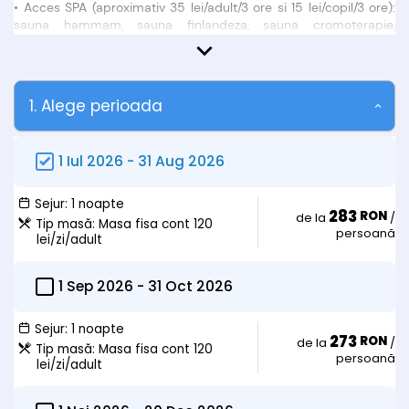
• Acces SPA (aproximativ 35 lei/adult/3 ore si 15 lei/copil/3 ore):
sauna hammam, sauna finlandeza, sauna cromoterapie,
aromoterapie, jacuzzi, sala fitness, salina cu sare Himalaya si
Praid, fantana de gheata, bazin cu apa termala. (*tariful pentru
acces se poate modifica în orice moment, nu ne asumăm
eventuale diferențe sau modificări de tarif)
1. Alege perioada
Observații:
1 Iul 2026
-
31 Aug 2026
• Tarife masă:
- mic dejun = 45 lei/zi/adult
- mic dejun = 20 lei/zi/copil
Sejur:
1 noapte
283
- pensiune completa meniu fix adulti = 80 lei/zi/adult
RON
de la
/
Tip masă:
Masa fisa cont 120
- pensiune completa meniu fix copii = 50 lei/zi/copil
persoană
lei/zi/adult
- bonuri valorice Restaurant Intim (peste stradă) = 120
lei/zi/adult/minim
- bonuri valorice Restaurant Intim (peste stradă) = 60
1 Sep 2026
-
31 Oct 2026
lei/zi/copil/minim
Sejur:
1 noapte
• Tarife copii:
273
RON
de la
/
Tip masă:
Masa fisa cont 120
persoană
lei/zi/adult
Copii 0-6 ani
- cazare gratuita in pat cu parintii
- optional cazare in pat suplimentar = 50 lei/zi