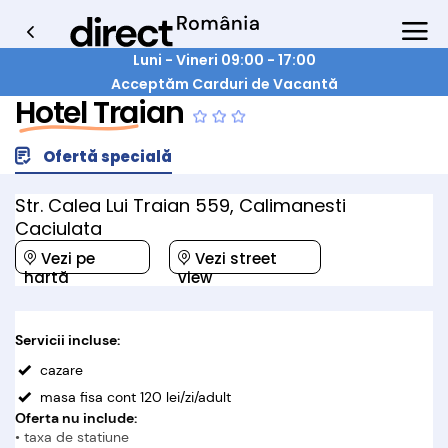
Luni - Vineri 09:00 - 17:00
Acceptăm Carduri de Vacantă
Hotel Traian
Ofertă specială
Str. Calea Lui Traian 559, Calimanesti
Caciulata
Vezi pe
Vezi street
hartă
view
Servicii incluse:
cazare
masa fisa cont 120 lei/zi/adult
Oferta nu include:
• taxa de statiune