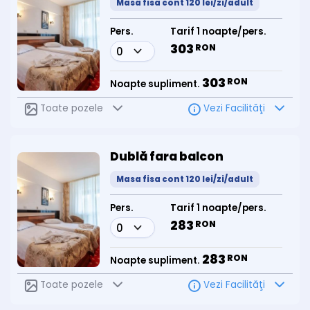
Masa fisa cont 120 lei/zi/adult
Pers.
Tarif 1 noapte/pers.
303
RON
303
RON
Noapte supliment.
Toate pozele
Vezi Facilităţi
Dublă fara balcon
Masa fisa cont 120 lei/zi/adult
Pers.
Tarif 1 noapte/pers.
283
RON
283
RON
Noapte supliment.
Toate pozele
Vezi Facilităţi