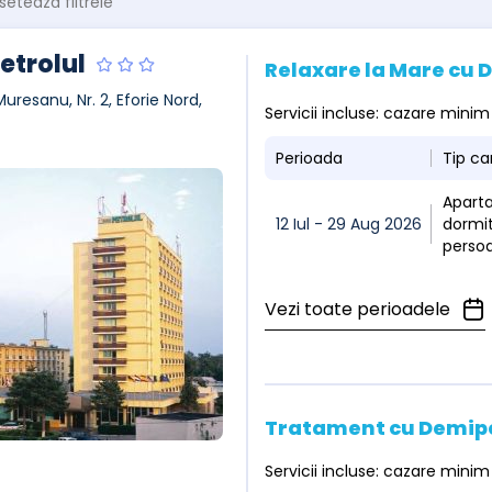
setează filtrele
etrolul
Relaxare la Mare cu
Muresanu, Nr. 2, Eforie Nord,
Servicii incluse: cazare mini
Perioada
Tip c
Apart
12 Iul - 29 Aug 2026
dormito
perso
Vezi toate perioadele
Tratament cu Demip
Servicii incluse: cazare min