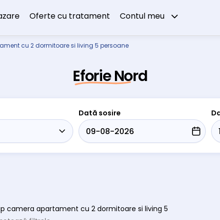
azare
Oferte cu tratament
Contul meu
tament cu 2 dormitoare si living 5 persoane
Eforie Nord
Dată sosire
Da
 tip camera apartament cu 2 dormitoare si living 5