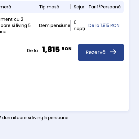
ameră
Tip masă
Sejur
Tarif/Persoană
ament cu 2
6
oare si living 5
Demipensiune
De la
1,815 RON
nopți
ane
1,815
RON
De la
Rezervă
 dormitoare si living 5 persoane