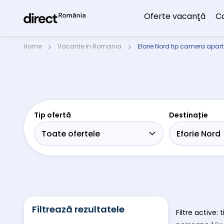
Oferte vacanţă
C
Home
Vacante in Romania
Eforie Nord tip camera apar
Tip ofertă
Destinație
Filtrează rezultatele
Filtre active: