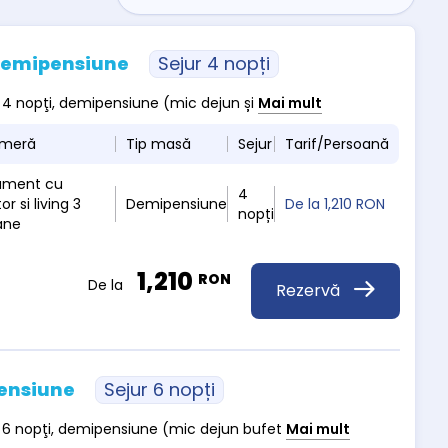
 Demipensiune
Sejur 4 nopți
m 4 nopţi, demipensiune (mic dejun și
Mai mult
ameră
Tip masă
Sejur
Tarif/Persoană
ament cu
4
r si living 3
Demipensiune
De la
1,210 RON
nopți
ane
1,210
RON
De la
Rezervă
ensiune
Sejur 6 nopți
im 6 nopţi, demipensiune (mic dejun bufet
Mai mult