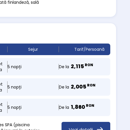
ată finlandeză, sală
Sejur
Tarif/Persoană
et
RON
2,115
De la
5 nopți
a
et
RON
2,005
De la
5 nopți
a
et
RON
1,860
De la
5 nopți
a
es SPA (piscina
Vezi detalii