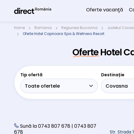
Oferte vacanţă
C
Home
Romania
Regiunea Bucovina
Judetul Cova
Oferte Hotel Caprioara Spa & Wellness Resort
Oferte Hotel 
Tip ofertă
Destinație
Sună la 0743 807 678 | 0743 807
678
Str. Strada