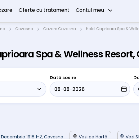
azare
Oferte cu tratament
Contul meu
sna
Covasna
Cazare Covasna
Hotel Caprioara Spa & Well
Caprioara Spa & Wellness Resort
Dată sosire
Da
 1 Decembrie 1918 1-2, Covasna
Vezi pe Hartă
Vezi S