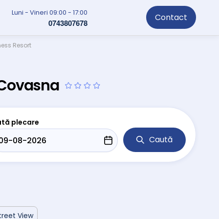
Luni - Vineri 09:00 - 17:00
Contact
0743807678
ness Resort
, Covasna
tă plecare
Caută
treet View