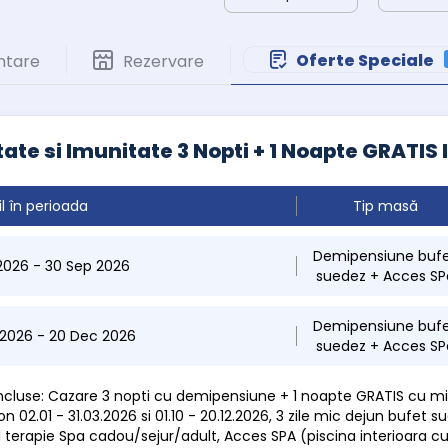
Oferte Speciale
ntare
Rezervare
ate si Imunitate 3 Nopti + 1 Noapte GRATI
il în perioada
Tip masă
Demipensiune buf
 2026 - 30 Sep 2026
suedez + Acces SP
Demipensiune buf
 2026 - 20 Dec 2026
suedez + Acces SP
 incluse: Cazare 3 nopti cu demipensiune + 1 noapte GRATIS cu mi
n 02.01 - 31.03.2026 si 01.10 - 20.12.2026, 3 zile mic dejun bufet 
1 terapie Spa cadou/sejur/adult, Acces SPA (piscina interioara c