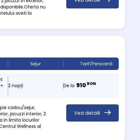
 jacuzzi în exterior,
 disponibile.Oferta nu
telului aveti la
Sejur
Tarif/Persoană
et
RON
910
De la
 +
2 nopți
apie cadou/sejur,
Vezi detalii
, jacuzzi interior, 2
 in limita locurilor
 Centrul Wellness al