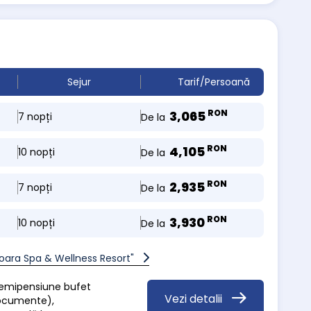
Sejur
Tarif/Persoană
RON
3,065
7 nopți
De la
RON
4,105
10 nopți
De la
RON
2,935
7 nopți
De la
RON
3,930
10 nopți
De la
oara Spa & Wellness Resort"
 demipensiune bufet
Vezi detalii
documente),