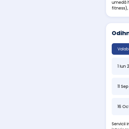
umedă ha
fitness),
Odihn
Valab
1 Iun
11 Se
16 Oc
Servicii