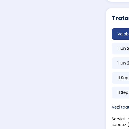
Trat
Valab
1 Iun
1 Iun
11 Se
11 Se
Vezi toa
Servicii
suedez (