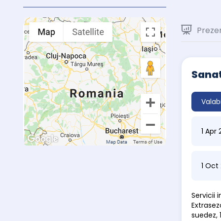
Preze
Sanat
Valab
1 Apr
1 Oct
Servicii
Extrasezo
suedez, 