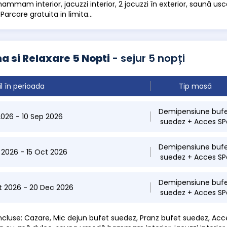
mmam interior, jacuzzi interior, 2 jacuzzi în exterior, saună usc
 Parcare gratuita in limita...
a si Relaxare 5 Nopti
- sejur 5 nopți
il în perioada
Tip masă
Demipensiune buf
 2026 - 10 Sep 2026
suedez + Acces SP
Demipensiune buf
p 2026 - 15 Oct 2026
suedez + Acces SP
Demipensiune buf
t 2026 - 20 Dec 2026
suedez + Acces SP
 incluse: Cazare, Mic dejun bufet suedez, Pranz bufet suedez, Acc