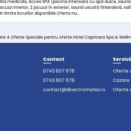
atia medicala, Acces SPA (piscina interioara cu apă dulce, 
 jacuzzi interior, 2 jacuzzi în exterior, saună uscată finlandeză, sal
in limita locurilor disponibile.Oferta nu...
ate 4 Oferte Speciale pentru oferte Hotel Caprioara Spa & Well
Contact
Servici
0743 807 678
Oferte 
0743 807 678
Cazare
contact@directromania.ro
Oferte 