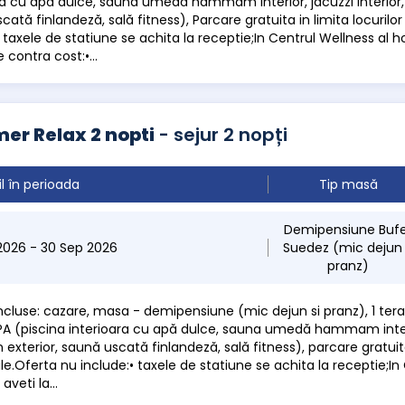
ra cu apă dulce, sauna umedă hammam interior, jacuzzi interior, 2
cată finlandeză, sală fitness), Parcare gratuita in limita locurilor
 taxele de statiune se achita la receptie;In Centrul Wellness al ho
e contra cost:•...
r Relax 2 nopti
- sejur 2 nopți
il în perioada
Tip masă
Demipensiune Buf
 2026 - 30 Sep 2026
Suedez (mic dejun
pranz)
 incluse: cazare, masa - demipensiune (mic dejun si pranz), 1 ter
A (piscina interioara cu apă dulce, sauna umedă hammam interior
n exterior, saună uscată finlandeză, sală fitness), parcare gratuita
ile.Oferta nu include:• taxele de statiune se achita la receptie;In
aveti la...