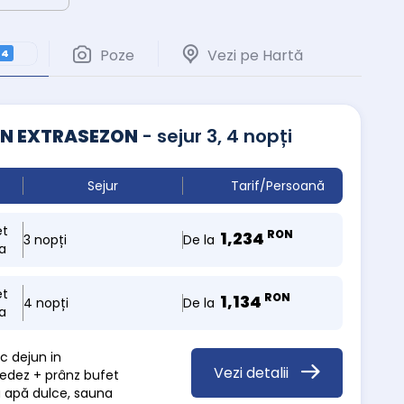
Poze
Vezi pe Hartă
4
S IN EXTRASEZON
- sejur 3, 4 nopți
Sejur
Tarif/Persoană
et
RON
1,234
De la
3 nopți
a
et
RON
1,134
De la
4 nopți
a
c dejun in
Vezi detalii
suedez + prânz bufet
u apă dulce, sauna