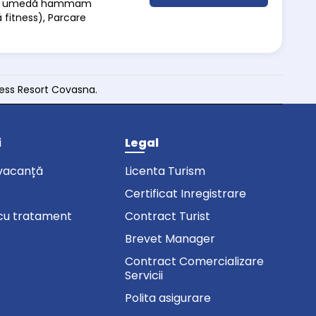
sauna umedă hammam
ă fitness), Parcare
ness Resort Covasna.
i
Legal
vacanță
Licenta Turism
Certificat Inregistrare
cu tratament
Contract Turist
Brevet Manager
Contract Comercializare
Servicii
Polita asigurare