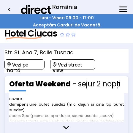
Luni - Vineri 09:00 - 17:00
Acceptăm Carduri de Vacantă
Hotel Ciucas
Str. Sf. Ana 7, Baile Tusnad
Vezi pe
Vezi street
hartă
view
Oferta Weekend
- sejur 2 nopți
cazare
demipensiune bufet suedez (mic dejun si cina tip bufet
suedez)
acces Spa (picina cu apa dulce, sauna uscata, jacuzzi)
Aceasta Oferta este valabila doar pentru zilele de Weekend
( Vineri, Sambata si Duminica)
Oferta nu include: