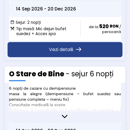
• Tariful nu include taxele de statiune.
14 Sep 2026
-
20 Dec 2026
Tarife copii :
Sejur:
2 nopți
520
RON
• Copiii intre 0 si 4 ani = gratuit (cazare in pat cu parintii +
de la
/
Tip masă:
Mic dejun bufet
persoană
demipensiune bufet suedez + acces SPA);
suedez + Acces spa
• Copiii intre 5 si 13 ani = 130 lei/zi (cazare in pat cu parintii +
demipensiune bufet suedez + acces SPA)
Vezi detalii
• Copiii intre 5 si 13 ani = 190 lei/zi (cazare in pat
suplimentar + demipensiune bufet suedez + acces SPA)
• Este obligatorie prezentarea unui document care atesta
varsta copiilor la receptie.
O Stare de Bine
- sejur 6 nopți
6 nopți de cazare cu demipensiune
masa la alegre (demipensiune – bufet suedez sau
pensiune completa – meniu fix)
Consultație medicală la sosire
Tratament: 3 proceduri/zi pe baza biletului de trimitere + 1
procedură inclusă în pachet (luni-vineri)
acces la piscină: 1 oră/zi
Intrare Duminica si iesire Sambata