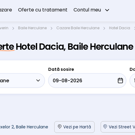
azare
Oferte cu tratament
Contul meu
verin
Baile Herculane
Cazare Baile Herculane
Hotel Dacia
erte Hotel Dacia, Baile Herculane
Dată sosire
Da
xelor 2, Baile Herculane
Vezi pe Hartă
Vezi Street 