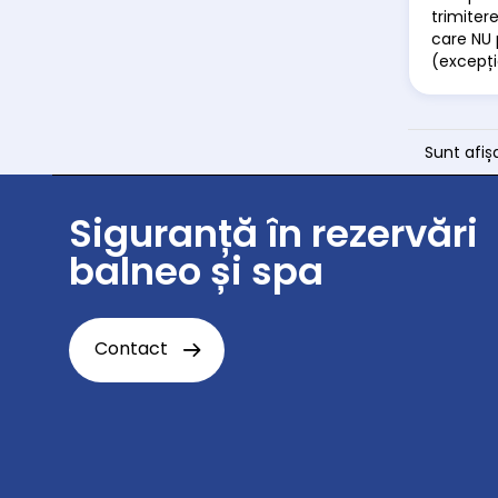
trimitere
care NU 
(excepți
Sunt afiș
Siguranță în rezervări
balneo și spa
Contact