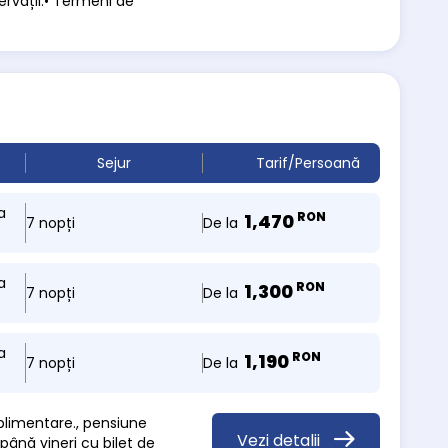
ervații:• Termeni de
Sejur
Tarif/Persoană
a
RON
1,470
De la
7 nopți
a
RON
1,300
De la
7 nopți
a
RON
1,190
De la
7 nopți
uplimentare., pensiune
Vezi detalii
până vineri cu bilet de