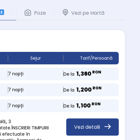
Poze
Vezi pe Hartă
2
Sejur
Tarif/Persoană
RON
1,360
7 nopți
De la
RON
1,200
7 nopți
De la
RON
1,100
7 nopți
De la
lă;, 3
Vezi detalii
ătate.ÎNSCRIERI TIMPURII
ri efectuate în