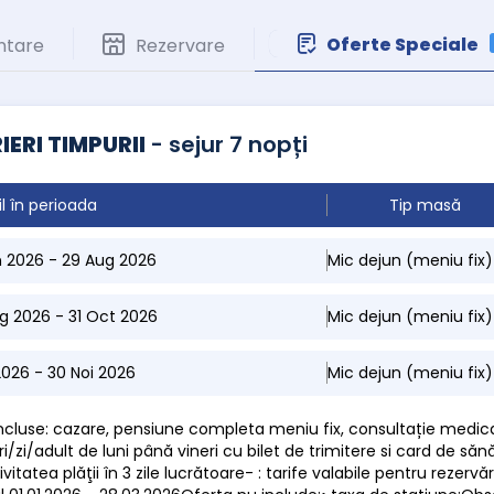
Oferte Speciale
ntare
Rezervare
IERI TIMPURII
- sejur 7 nopți
il în perioada
Tip masă
n 2026 - 29 Aug 2026
Mic dejun (meniu fix)
g 2026 - 31 Oct 2026
Mic dejun (meniu fix)
 2026 - 30 Noi 2026
Mic dejun (meniu fix)
 incluse: cazare, pensiune completa meniu fix, consultație medica
i/zi/adult de luni până vineri cu bilet de trimitere si card de săn
ivitatea plăţii în 3 zile lucrătoare- : tarife valabile pentru rezervă