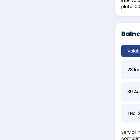
interval
plata:100
Balne
Valab
28 Iu
30 Au
1 Noi
Servicii
completa