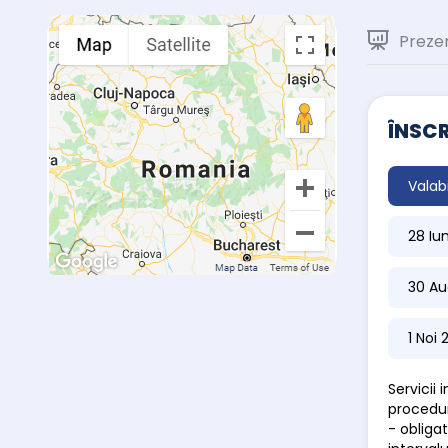
Preze
ÎNSCR
Valab
28 Iu
30 Au
1 Noi
Servicii
procedur
- obligat