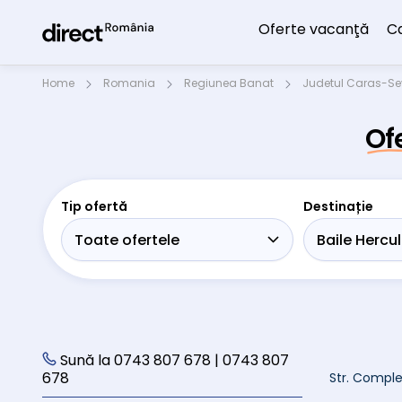
Oferte vacanţă
C
Home
Romania
Regiunea Banat
Judetul Caras-Se
Of
Tip ofertă
Destinație
Sună la 0743 807 678 | 0743 807
678
Str. Comple