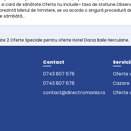
 si card de sănătate.Oferta nu include:• taxa de statiune.Observați
prezintă biletul de trimitere, se va acorda o singură procedură 
e sâmbătă...
ate 2 Oferte Speciale pentru oferte Hotel Dacia Baile Herculane.
Contact
Servici
0743 807 678
Oferte 
0743 807 678
Cazare
contact@directromania.ro
Oferte 