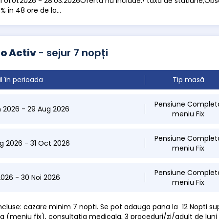
ul 01.01.2026 - 28.03.2026Oferta nu include:• taxa de statiune;Obs
% in 48 ore de la...
o Activ
- sejur 7 nopți
il în perioada
Tip masă
Pensiune Complet
n 2026 - 29 Aug 2026
meniu Fix
Pensiune Complet
g 2026 - 31 Oct 2026
meniu Fix
Pensiune Complet
 2026 - 30 Noi 2026
meniu Fix
 incluse: cazare minim 7 nopti. Se pot adauga pana la 12 Nopti s
 (meniu fix), consultatia medicala, 3 proceduri/zi/adult de luni 