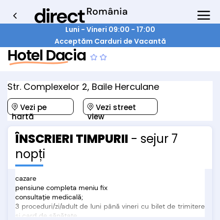
Luni - Vineri 09:00 - 17:00
Acceptăm Carduri de Vacantă
Hotel Dacia
Str. Complexelor 2, Baile Herculane
Vezi pe
Vezi street
hartă
view
ÎNSCRIERI TIMPURII
- sejur 7
nopți
cazare
pensiune completa meniu fix
consultație medicală;
3 proceduri/zi/adult de luni până vineri cu bilet de trimitere
si card de sănătate