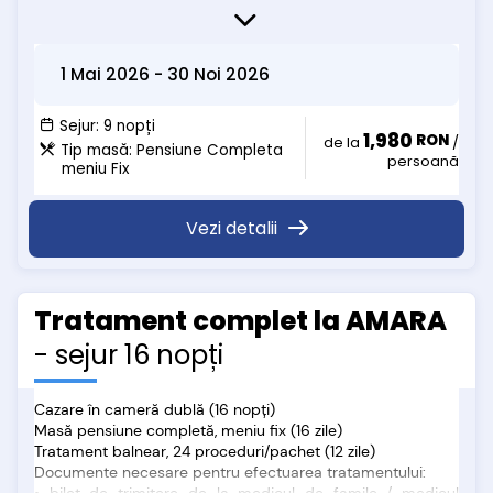
specialist
• card de sanatate activat sau adeverinta de la Casa de
Sanatate Judeteana
1 Mai 2026
-
30 Noi 2026
• adeverinta de salariat / cupon de pensie / certificat de
nastere in cazul copiilor
Zilele in care se efectueaza proceduri in baza de tratament
Sejur:
9 nopți
1,980
RON
sunt de Luni pana Vineri
de la
/
Tip masă:
Pensiune Completa
persoană
meniu Fix
Pat suplimentar 35 lei/zi
Vezi detalii
Tratament complet la AMARA
- sejur 16 nopți
Cazare în cameră dublă (16 nopți)
Masă pensiune completă, meniu fix (16 zile)
Tratament balnear, 24 proceduri/pachet (12 zile)
Documente necesare pentru efectuarea tratamentului: