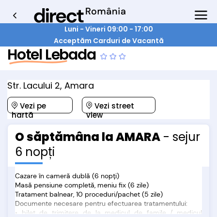
Luni - Vineri 09:00 - 17:00
Acceptăm Carduri de Vacantă
Hotel Lebada
Str. Lacului 2, Amara
Vezi pe
Vezi street
hartă
view
O săptămâna la AMARA
- sejur
6 nopți
Cazare în cameră dublă (6 nopți)
Masă pensiune completă, meniu fix (6 zile)
Tratament balnear, 10 proceduri/pachet (5 zile)
Documente necesare pentru efectuarea tratamentului:
• bilet de trimitere de la medicul de famile / medicul