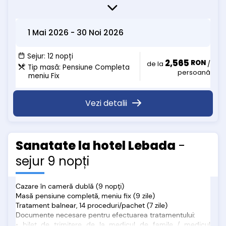
Documente necesare pentru efectuarea tratamentului:
• bilet de trimitere de la medicul de famile / medicul
1 Mai 2026
-
30 Noi 2026
specialist
• card de sanatate activat sau adeverinta de la Casa de
Sanatate Judeteana
Sejur:
12 nopți
2,565
RON
• adeverinta de salariat / cupon de pensie / certificat de
de la
/
Tip masă:
Pensiune Completa
persoană
nastere in cazul copiilor
meniu Fix
Zilele in care se efectueaza proceduri in baza de tratament
sunt de Luni pana Vineri
Vezi detalii
Sanatate la hotel Lebada
-
sejur 9 nopți
Cazare în cameră dublă (9 nopți)
Masă pensiune completă, meniu fix (9 zile)
Tratament balnear, 14 proceduri/pachet (7 zile)
Documente necesare pentru efectuarea tratamentului:
• bilet de trimitere de la medicul de famile / medicul