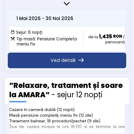
specialist
• card de sanatate activat sau adeverinta de la Casa de
Sanatate Judeteana
1 Mai 2026
-
30 Noi 2026
• adeverinta de salariat / cupon de pensie / certificat de
nastere in cazul copiilor
Zilele in care se efectueaza proceduri in baza de tratament
Sejur:
6 nopți
1,435
RON
sunt de Luni pana Vineri
de la
/
Tip masă:
Pensiune Completa
persoană
meniu Fix
Vezi detalii
”Relaxare, tratament și soare
la AMARA”
- sejur 12 nopți
Cazare în cameră dublă (12 nopti)
Masă pensiune completă, meniu fix (12 zile)
Tratament balnear, 18 proceduri/pachet (9 zile)
Ziua de cazare incepe la ora 16:00 si se termina la ora
12:00