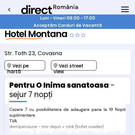
Luni - Vineri 09:00 - 17:00
Acceptăm Carduri de Vacantă
Hotel Montana
Str. Toth 23, Covasna
Vezi pe
Vezi street
hartă
view
Pentru O Inima sanatoasa
-
sejur 7 nopți
Cazare 7 cu posibilitatera de adaugare pana la 19 Nopti
suplimentare.
TVA
demipensiune - mic dejun + cină (bufet suedez)
Tratament: În baza biletului de trimitere se acordă: 1