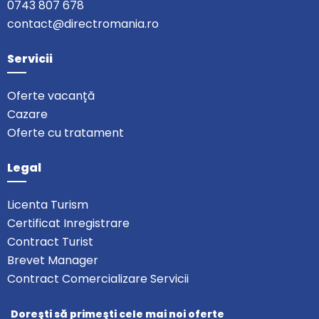
0743 807 678
• Pat suplimentar cu mic dejun - bufet = 80 lei/copil/zi
• Pat suplimentar cu DP - bufet = 160 lei/copil/zi
contact@directromania.ro
• Pat suplimentar cu PC – meniu fix 115 lei/copil/zi
Mic dejun – bufet = 52 50 lei/zi
Servicii
DP- bufet = 100 50 lei/zi
PC- meniu fix = 70 50 lei/zi
Oferte vacanță
Cazare
Oferte cu tratament
Legal
Licenta Turism
Certificat Inregistrare
Contract Turist
Brevet Manager
Contract Comercializare Servicii
Doreşti să primeşti cele mai noi oferte