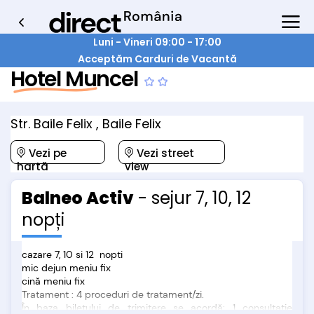
Luni - Vineri 09:00 - 17:00
Acceptăm Carduri de Vacantă
Hotel Muncel
Str. Baile Felix , Baile Felix
Vezi pe
Vezi street
hartă
view
Balneo Activ
- sejur 7, 10, 12
nopți
cazare 7, 10 si 12 nopti
mic dejun meniu fix
cină meniu fix
Tratament : 4 proceduri de tratament/zi.
În baza biletului de trimitere se acordă: 1 consultație