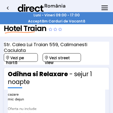
Luni - Vineri 09:00 - 17:00
Acceptăm Carduri de Vacantă
Hotel Traian
Str. Calea Lui Traian 559, Calimanesti
Caciulata
Vezi pe
Vezi street
hartă
view
Odihna si Relaxare
- sejur 1
noapte
cazare
mic dejun
Oferta nu include: