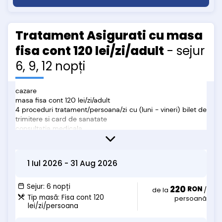
- mic dejun = 22.5 lei/zi
- meniu fix pensiune completa = 50 lei/zi
- masa fisa cont Restaurant Intim = 60 lei/zi
Tratament Asigurati cu masa
Copii 7-14 ani
fisa cont 120 lei/zi/adult
- sejur
- cazare in pat suplimentar = 50 lei/zi
- mic dejun = 22.5 lei/zi
6, 9, 12 nopți
- meniu fix pensiune completa = 50 lei/zi
- masa fisa cont Restaurant Intim = 60 lei/zi
cazare
masa fisa cont 120 lei/zi/adult
4 proceduri tratament/persoana/zi cu (luni - vineri) bilet de
trimitere si card de sanatate
consultatia medicala
cura ape minerale
Oferta nu include:
• taxa de statiune
1 Iul 2026
-
31 Aug 2026
• Acces SPA (aproximativ 35 lei/adult/3 ore si 15 lei/copil/3
ore): sauna hammam, sauna finlandeza, sauna
cromoterapie, aromoterapie, jacuzzi, sala fitness, salina cu
Sejur:
6 nopți
220
RON
de la
/
sare Himalaya si Praid, fantana de gheata, bazin cu apa
Tip masă:
Fisa cont 120
persoană
termala. (*tariful pentru acces se poate modifica în orice
lei/zi/persoana
moment, nu ne asumăm eventuale diferențe sau modificări