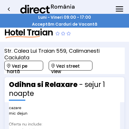
Luni - Vineri 09:00 - 17:00
Acceptăm Carduri de Vacantă
Hotel Traian
Str. Calea Lui Traian 559, Calimanesti
Caciulata
Vezi pe
Vezi street
hartă
view
Odihna si Relaxare
- sejur 1
noapte
cazare
mic dejun
Oferta nu include: