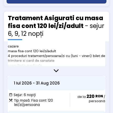
- mic dejun = 22.5 lei/zi
- meniu fix pensiune completa = 50 lei/zi
- masa fisa cont Restaurant Intim = 60 lei/zi
Tratament Asigurati cu masa
Copii 7-14 ani
fisa cont 120 lei/zi/adult
- sejur
- cazare in pat suplimentar = 50 lei/zi
- mic dejun = 22.5 lei/zi
6, 9, 12 nopți
- meniu fix pensiune completa = 50 lei/zi
- masa fisa cont Restaurant Intim = 60 lei/zi
cazare
masa fisa cont 120 lei/zi/adult
4 proceduri tratament/persoana/zi cu (luni - vineri) bilet de
trimitere si card de sanatate
consultatia medicala
cura ape minerale
Oferta nu include:
• taxa de statiune
1 Iul 2026
-
31 Aug 2026
• Acces SPA (aproximativ 35 lei/adult/3 ore si 15 lei/copil/3
ore): sauna hammam, sauna finlandeza, sauna
cromoterapie, aromoterapie, jacuzzi, sala fitness, salina cu
Sejur:
6 nopți
220
RON
de la
/
sare Himalaya si Praid, fantana de gheata, bazin cu apa
Tip masă:
Fisa cont 120
persoană
termala. (*tariful pentru acces se poate modifica în orice
lei/zi/persoana
moment, nu ne asumăm eventuale diferențe sau modificări