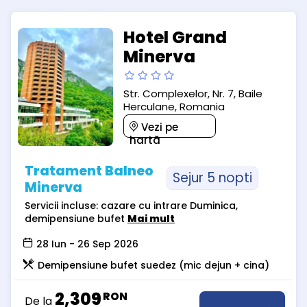
Hotel Grand
Minerva
Str. Complexelor, Nr. 7, Baile
Herculane, Romania
Vezi pe
hartă
Tratament Balneo
Sejur 5 nopti
Minerva
Servicii incluse: cazare cu intrare Duminica,
demipensiune bufet
Mai mult
28 Iun - 26 Sep 2026
Demipensiune bufet suedez (mic dejun + cina)
2,309
RON
De la