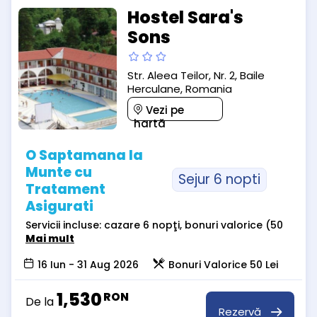
Hostel Sara's
Sons
Str. Aleea Teilor, Nr. 2, Baile
Herculane, Romania
Vezi pe
hartă
O Saptamana la
Munte cu
Sejur 6 nopti
Tratament
Asigurati
Servicii incluse: cazare 6 nopţi, bonuri valorice (50
Mai mult
16 Iun - 31 Aug 2026
Bonuri Valorice 50 Lei
1,530
RON
De la
Rezervă