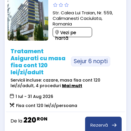
Str. Calea Lui Traian, Nr. 559,
Calimanesti Caciulata,
Romania
Vezi pe
hartă
Tratament
Asigurati cu masa
Sejur 6 nopti
fisa cont 120
lei/zi/adult
Servicii incluse: cazare, masa fisa cont 120
lei/zi/adult, 4 proceduri
Mai mult
1 Iul - 31 Aug 2026
Fisa cont 120 lei/zi/persoana
220
RON
De la
Rezervă