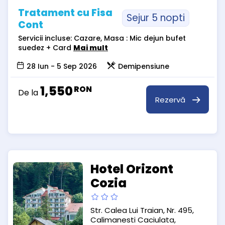
Tratament cu Fisa
Sejur 5 nopti
Cont
Servicii incluse: Cazare, Masa : Mic dejun bufet
suedez + Card
Mai mult
28 Iun - 5 Sep 2026
Demipensiune
1,550
RON
De la
Rezervă
Hotel Orizont
Cozia
Str. Calea Lui Traian, Nr. 495,
Calimanesti Caciulata,