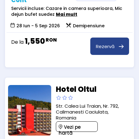
Cont
Servicii incluse: Cazare in camera superioara, Mic
dejun bufet suedez
Mai mult
28 Iun - 5 Sep 2026
Demipensiune
1,550
RON
De la
Rezervă
Hotel Oltul
Str. Calea Lui Traian, Nr. 792,
Calimanesti Caciulata,
Romania
Vezi pe
hartă