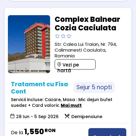
Complex Balnear
Cozia Caciulata
Str. Calea Lui Traian, Nr. 794,
Calimanesti Caciulata,
Romania
Vezi pe
hartă
Tratament cu Fisa
Sejur 5 nopti
Cont
Servicii incluse: Cazare, Masa : Mic dejun bufet
suedez + Card valoric
Mai mult
28 Iun - 5 Sep 2026
Demipensiune
1,550
RON
De la