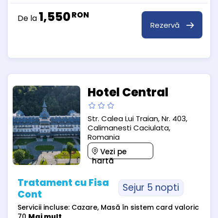
1,550
RON
De la
Rezervă
Hotel Central
Str. Calea Lui Traian, Nr. 403,
Calimanesti Caciulata,
Romania
Vezi pe
hartă
Tratament cu Fisa
Sejur 5 nopti
Cont
Servicii incluse: Cazare, Masă în sistem card valoric
70
Mai mult