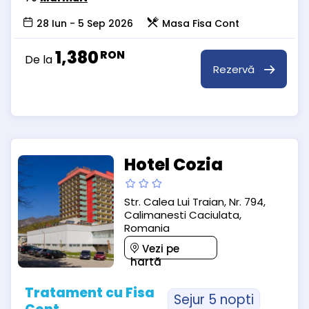
28 Iun - 5 Sep 2026
Masa Fisa Cont
1,380
RON
De la
Rezervă
Hotel Cozia
Str. Calea Lui Traian, Nr. 794,
Calimanesti Caciulata,
Romania
Vezi pe
hartă
Tratament cu Fisa
Sejur 5 nopti