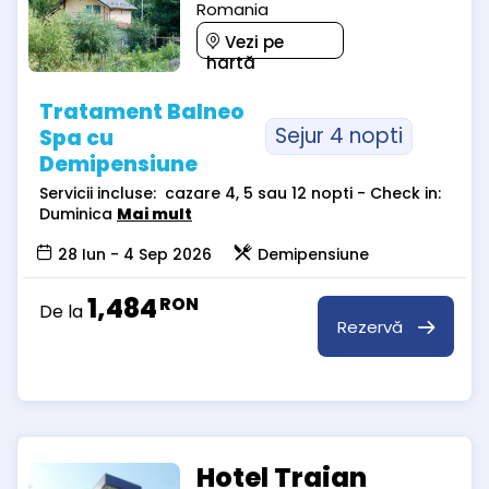
Romania
Vezi pe
hartă
Tratament Balneo
Sejur 4 nopti
Spa cu
Demipensiune
Servicii incluse: cazare 4, 5 sau 12 nopti - Check in:
Duminica
Mai mult
28 Iun - 4 Sep 2026
Demipensiune
1,484
RON
De la
Rezervă
Hotel Traian