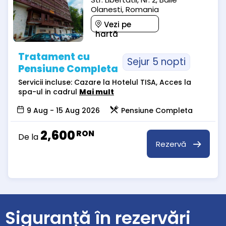
Olanesti, Romania
Vezi pe
hartă
Tratament cu
Sejur 5 nopti
Pensiune Completa
Servicii incluse: Cazare la Hotelul TISA, Acces la
spa-ul in cadrul
Mai mult
9 Aug - 15 Aug 2026
Pensiune Completa
2,600
RON
De la
Rezervă
Siguranță în rezervări