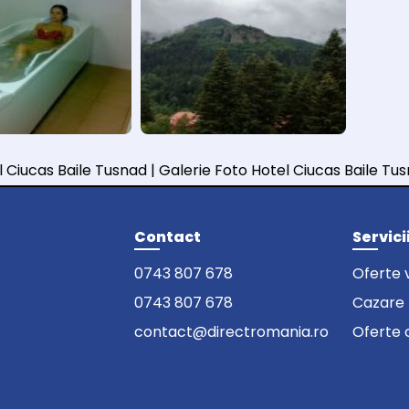
 Ciucas Baile Tusnad | Galerie Foto Hotel Ciucas Baile Tu
Contact
Servici
0743 807 678
Oferte 
0743 807 678
Cazare
contact@directromania.ro
Oferte 