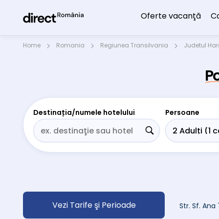
Oferte vacanţă
C
Home
Romania
Regiunea Transilvania
Judetul Har
Po
Destinația/numele hotelului
Persoane
Vezi Tarife şi Perioade
Str. Sf. Ana