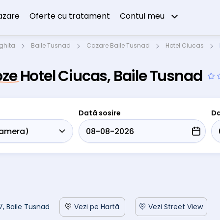
azare
Oferte cu tratament
Contul meu
ghita
Baile Tusnad
Cazare Baile Tusnad
Hotel Ciucas
ze Hotel Ciucas, Baile Tusnad
Dată sosire
Da
 7, Baile Tusnad
Vezi pe Hartă
Vezi Street View