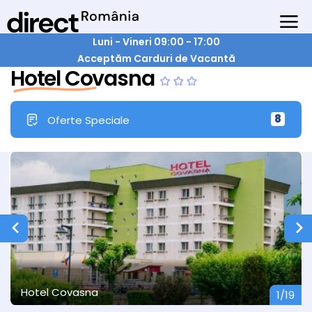
Luni - Vineri 09:00 - 17:00
Acceptăm Carduri de Vacantă
Hotel Covasna
8
Oferte Speciale
Hotel Covasna
1/19