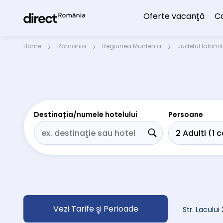
Oferte vacanţă
C
Home
Romania
Regiunea Muntenia
Judetul Ialomi
Destinația/numele hotelului
Persoane
Vezi Tarife şi Perioade
Str. Laculu