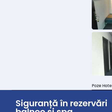
Poze Hote
Siguranță în rezervări
balneo și spa