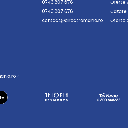
0743 807 678
Oferte 
0743 807 678
Cazare
contact@directromania.ro
Oferte 
mania.ro?