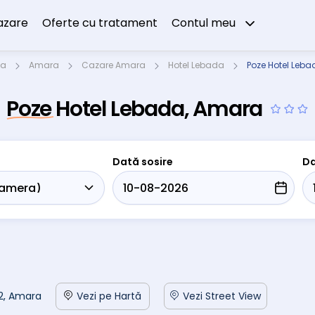
azare
Oferte cu tratament
Contul meu
ta
Amara
Cazare Amara
Hotel Lebada
Poze Hotel Leb
Poze Hotel Lebada, Amara
Dată sosire
Da
i 2, Amara
Vezi pe Hartă
Vezi Street View