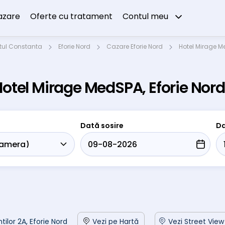
azare
Oferte cu tratament
Contul meu
tul Constanta
Eforie Nord
Cazare Eforie Nord
Hotel Mirage 
Hotel Mirage MedSPA, Eforie Nor
Dată sosire
Da
tilor 2A, Eforie Nord
Vezi pe Hartă
Vezi Street View