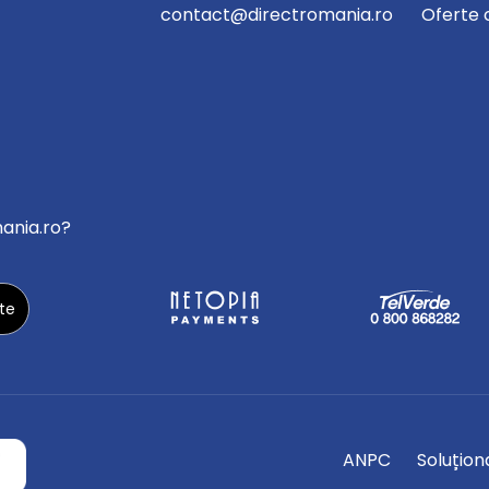
contact@directromania.ro
Oferte 
mania.ro?
ANPC
Soluționa