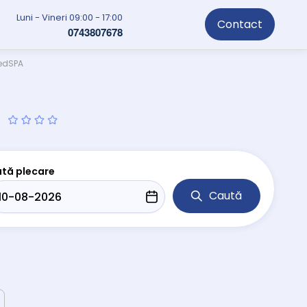
Luni - Vineri 09:00 - 17:00
Contact
0743807678
MedSPA
d
tă plecare
Caută