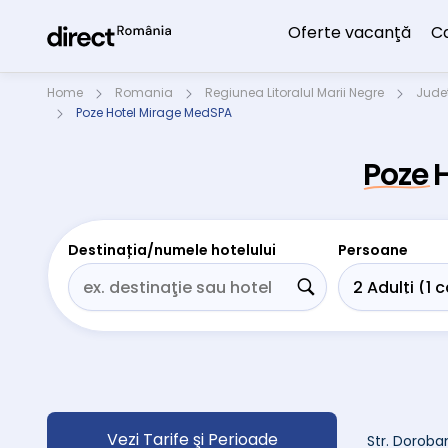
Oferte vacanţă
C
Home
Romania
Regiunea Litoralul Marii Negre
Jude
Poze Hotel Mirage MedSPA
Poze 
Destinația/numele hotelului
Persoane
Vezi Tarife şi Perioade
Str. Doroban