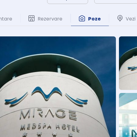
ntare
Rezervare
Poze
Vezi