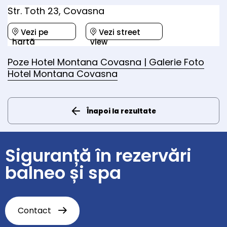
Str. Toth 23, Covasna
Vezi pe
Vezi street
hartă
view
Poze Hotel Montana Covasna | Galerie Foto
Hotel Montana Covasna
Înapoi la rezultate
Siguranță în rezervări
balneo și spa
Contact