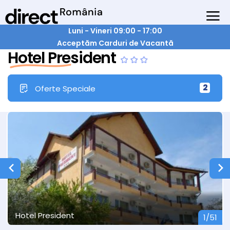
Luni - Vineri 09:00 - 17:00
Acceptăm Carduri de Vacantă
Hotel President
2
Oferte Speciale
Hotel President
1/51