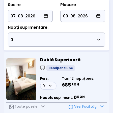
Sosire
Plecare
Nopți suplimentare:
Dublă Superioară
Demipensiune
Pers.
Tarif 2 nopți/pers.
685
RON
0
RON
Noapte supliment.
Toate pozele
Vezi Facilităţi