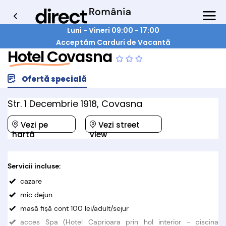
Luni - Vineri 09:00 - 17:00
Acceptăm Carduri de Vacantă
Hotel Covasna
Ofertă specială
Str. 1 Decembrie 1918, Covasna
Vezi pe
Vezi street
hartă
view
Servicii incluse:
cazare
mic dejun
masă fișă cont 100 lei/adult/sejur
acces Spa (Hotel Caprioara prin hol interior - piscina