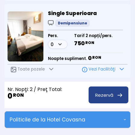
Single Superioara
Demipensiune
Pers.
Tarif 2 nopți/pers.
750
RON
0
RON
Noapte supliment.
Toate pozele
Vezi Facilităţi
Nr. Nopţi:
2
/ Preţ Total:
0
Rezervă
RON
Politicile de la Hotel Covasna