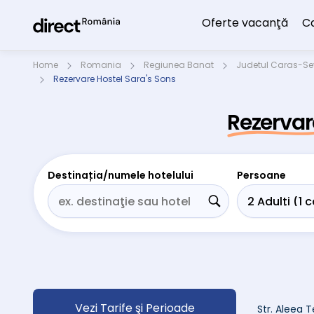
Oferte vacanţă
C
Home
Romania
Regiunea Banat
Judetul Caras-Se
Rezervare Hostel Sara's Sons
Rezervar
Destinația/numele hotelului
Persoane
Vezi Tarife şi Perioade
Str. Aleea T