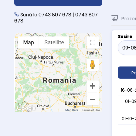
Sună la 0743 807 678 | 0743 807
Preze
678
Sosire
Pe
16-06-
01-0
01-10