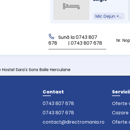
Mic Dejun + Acces Spa
Sună la 0743 807
Nr. No
678
| 0743 807 678
 Hostel Sara's Sons Baile Herculane
Contact
Servici
0743 807 678
Oferte 
0743 807 678
Cazare
contact@directromania.ro
Oferte 