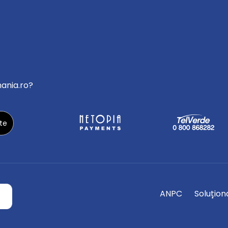
mania.ro?
ANPC
Soluționa