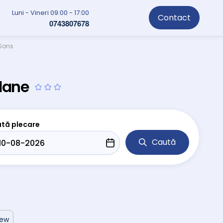
Luni - Vineri 09:00 - 17:00
Contact
0743807678
 Sons
ulane
tă plecare
Caută
iew