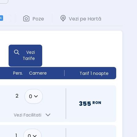
Poze
Vezi pe Hartă
4
Vezi
Tarife
Pers.
Camere
Tarif 1 noapte
2
355
RON
Vezi Facilitati
1