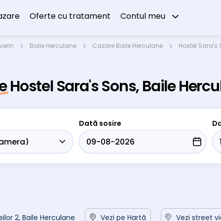
azare
Oferte cu tratament
Contul meu
verin
Baile Herculane
Cazare Baile Herculane
Hostel Sara's
e Hostel Sara's Sons, Baile Herc
Dată sosire
Da
eilor 2, Baile Herculane
Vezi pe Hartă
Vezi street v