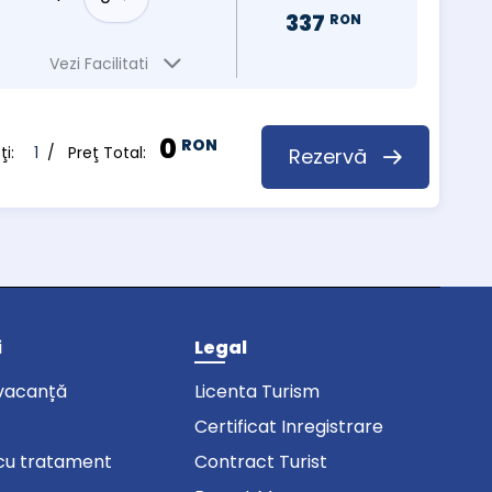
337
RON
Vezi Facilitati
0
RON
pţi:
1
/ Preţ Total:
Rezervă
i
Legal
vacanță
Licenta Turism
Certificat Inregistrare
cu tratament
Contract Turist