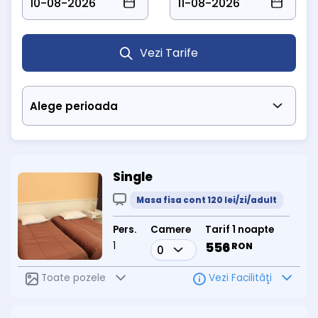
Vezi Tarife
Single
Masa fisa cont 120 lei/zi/adult
Pers.
Camere
Tarif 1 noapte
1
556
RON
Toate pozele
Vezi Facilităţi