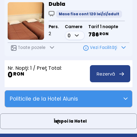
Dubla
Masa fisa cont 120 lei/zi/adult
Pers.
Camere
Tarif 1 noapte
2
786
RON
Toate pozele
Vezi Facilităţi
Nr. Nopţi:
1
/ Preţ Total:
0
Rezervă
RON
Politicile de la Hotel Alunis
Înapoi la Hotel