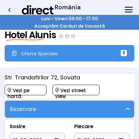
Luni - Vineri 09:00 - 17:00
Acceptăm Carduri de Vacantă
Hotel Alunis
1
Oferte Speciale
Str. Trandafirilor 72, Sovata
Vezi pe
Vezi street
hartă
view
Rezervare
Sosire
Plecare