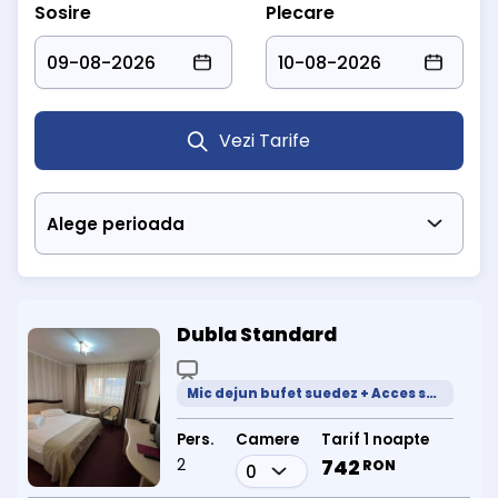
Sosire
Plecare
Vezi Tarife
Dubla Standard
Mic dejun bufet suedez + Acces spa
Pers.
Camere
Tarif 1 noapte
2
742
RON