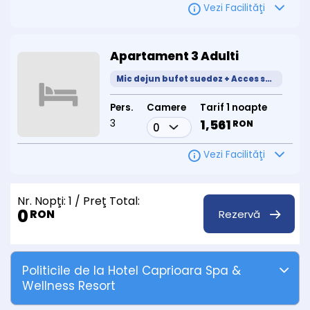
Vezi Facilităţi
Apartament 3 Adulti
Mic dejun bufet suedez + Acces spa
Pers.
Camere
Tarif 1 noapte
3
1,561
RON
Vezi Facilităţi
Nr. Nopţi:
1
/ Preţ Total:
0
Rezervă
RON
Politicile de la Hotel Caprioara Spa &
Wellness Resort