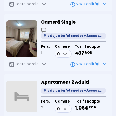
Toate pozele
Vezi Facilităţi
Cameră Single
Mic dejun bufet suedez + Acces spa
Pers.
Camere
Tarif 1 noapte
1
487
RON
Toate pozele
Vezi Facilităţi
Apartament 2 Adulti
Mic dejun bufet suedez + Acces spa
Pers.
Camere
Tarif 1 noapte
2
1,054
RON