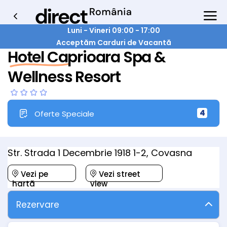
Luni - Vineri 09:00 - 17:00
Acceptăm Carduri de Vacantă
Hotel Caprioara Spa &
Wellness Resort
4
Oferte Speciale
Str. Strada 1 Decembrie 1918 1-2, Covasna
Vezi pe
Vezi street
hartă
view
Rezervare