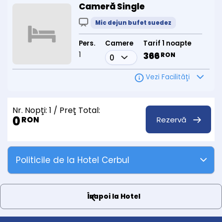
Cameră Single
Mic dejun bufet suedez
Pers.
Camere
Tarif 1 noapte
1
366
RON
Vezi Facilităţi
Nr. Nopţi:
1
/ Preţ Total:
0
Rezervă
RON
Politicile de la Hotel Cerbul
Înapoi la Hotel