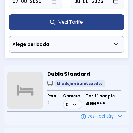
Vezi Tarife
Dubla Standard
Mic dejun bufet suedez
Pers.
Camere
Tarif 1 noapte
2
496
RON
Vezi Facilităţi