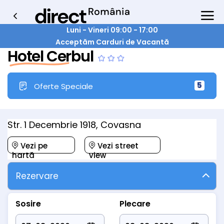
Luni - Vineri 09:00 - 17:00
Acceptăm Carduri de Vacantă
Hotel Cerbul
5
Oferte Speciale
Str. 1 Decembrie 1918, Covasna
Vezi pe
Vezi street
hartă
view
Rezervare
Sosire
Plecare