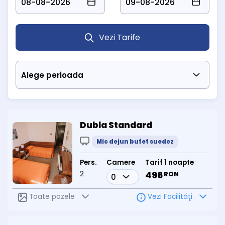
Vezi Tarife
Dubla Standard
Mic dejun bufet suedez
Pers.
Camere
Tarif 1 noapte
2
496
RON
Toate pozele
Vezi Facilităţi