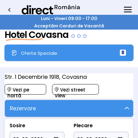
Luni - Vineri 09:00 - 17:00
Acceptăm Carduri de Vacantă
Hotel Covasna
8
Oferte Speciale
Str. 1 Decembrie 1918, Covasna
Vezi pe
Vezi street
hartă
view
Rezervare
Sosire
Plecare