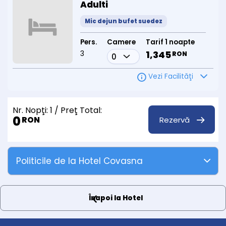
Adulti
Mic dejun bufet suedez
Pers.
Camere
Tarif 1 noapte
3
1,345
RON
Vezi Facilităţi
Nr. Nopţi:
1
/ Preţ Total:
0
Rezervă
RON
Politicile de la Hotel Covasna
Înapoi la Hotel