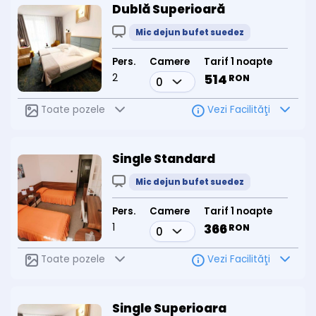
Dublă Superioară
Mic dejun bufet suedez
Pers.
Camere
Tarif 1 noapte
2
514
RON
Toate pozele
Vezi Facilităţi
Single Standard
Mic dejun bufet suedez
Pers.
Camere
Tarif 1 noapte
1
366
RON
Toate pozele
Vezi Facilităţi
Single Superioara