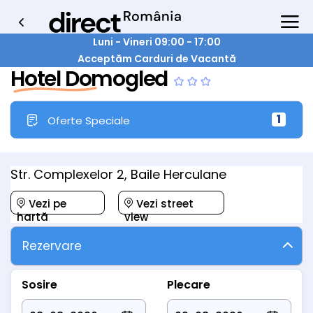
Luni - Vineri 09:00 - 17:00
Acceptăm Carduri de Vacantă
Hotel Domogled
1
Oferte Speciale
Str. Complexelor 2, Baile Herculane
Vezi pe
Vezi street
hartă
view
Rezervare
Sosire
Plecare